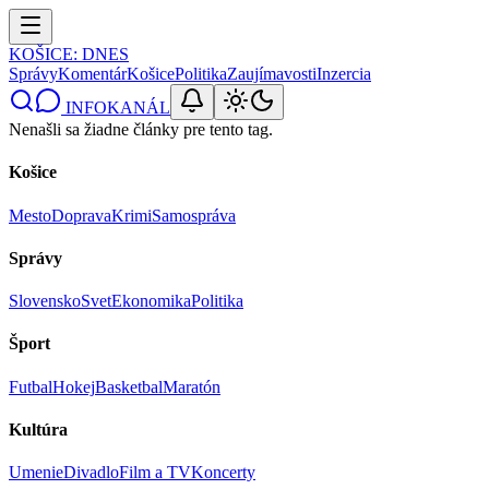
KOŠICE
: DNES
Správy
Komentár
Košice
Politika
Zaujímavosti
Inzercia
INFOKANÁL
Nenašli sa žiadne články pre tento tag.
Košice
Mesto
Doprava
Krimi
Samospráva
Správy
Slovensko
Svet
Ekonomika
Politika
Šport
Futbal
Hokej
Basketbal
Maratón
Kultúra
Umenie
Divadlo
Film a TV
Koncerty