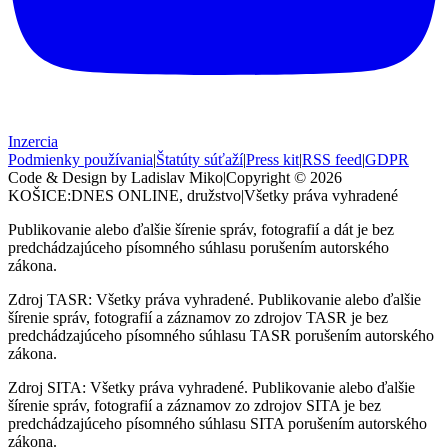
Inzercia
Podmienky používania
|
Štatúty súťaží
|
Press kit
|
RSS feed
|
GDPR
Code & Design by Ladislav Miko
|
Copyright © 2026
KOŠICE:DNES
ONLINE, družstvo
|
Všetky práva vyhradené
Publikovanie alebo ďalšie šírenie správ, fotografií a dát je bez
predchádzajúceho písomného súhlasu porušením autorského
zákona.
Zdroj TASR: Všetky práva vyhradené. Publikovanie alebo ďalšie
šírenie správ, fotografií a záznamov zo zdrojov TASR je bez
predchádzajúceho písomného súhlasu TASR porušením autorského
zákona.
Zdroj SITA: Všetky práva vyhradené. Publikovanie alebo ďalšie
šírenie správ, fotografií a záznamov zo zdrojov SITA je bez
predchádzajúceho písomného súhlasu SITA porušením autorského
zákona.