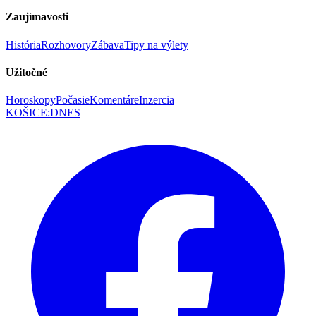
Zaujímavosti
História
Rozhovory
Zábava
Tipy na výlety
Užitočné
Horoskopy
Počasie
Komentáre
Inzercia
KOŠICE
:
DNES