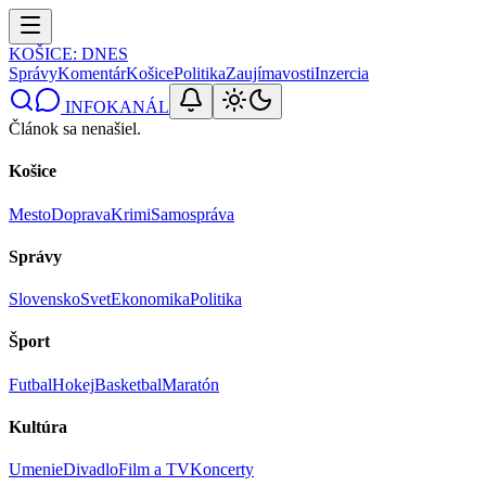
KOŠICE
: DNES
Správy
Komentár
Košice
Politika
Zaujímavosti
Inzercia
INFOKANÁL
Článok sa nenašiel.
Košice
Mesto
Doprava
Krimi
Samospráva
Správy
Slovensko
Svet
Ekonomika
Politika
Šport
Futbal
Hokej
Basketbal
Maratón
Kultúra
Umenie
Divadlo
Film a TV
Koncerty