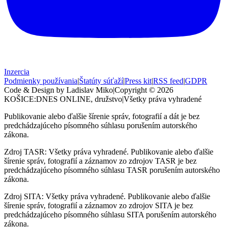
Inzercia
Podmienky používania
|
Štatúty súťaží
|
Press kit
|
RSS feed
|
GDPR
Code & Design by Ladislav Miko
|
Copyright © 2026
KOŠICE:DNES
ONLINE, družstvo
|
Všetky práva vyhradené
Publikovanie alebo ďalšie šírenie správ, fotografií a dát je bez
predchádzajúceho písomného súhlasu porušením autorského
zákona.
Zdroj TASR: Všetky práva vyhradené. Publikovanie alebo ďalšie
šírenie správ, fotografií a záznamov zo zdrojov TASR je bez
predchádzajúceho písomného súhlasu TASR porušením autorského
zákona.
Zdroj SITA: Všetky práva vyhradené. Publikovanie alebo ďalšie
šírenie správ, fotografií a záznamov zo zdrojov SITA je bez
predchádzajúceho písomného súhlasu SITA porušením autorského
zákona.