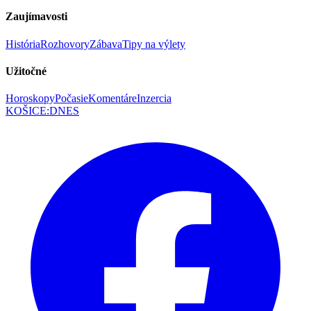
Zaujímavosti
História
Rozhovory
Zábava
Tipy na výlety
Užitočné
Horoskopy
Počasie
Komentáre
Inzercia
KOŠICE
:
DNES