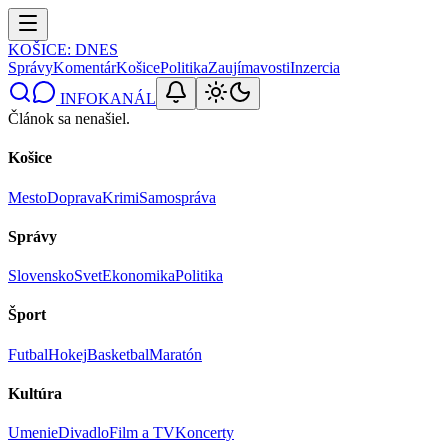
KOŠICE
: DNES
Správy
Komentár
Košice
Politika
Zaujímavosti
Inzercia
INFOKANÁL
Článok sa nenašiel.
Košice
Mesto
Doprava
Krimi
Samospráva
Správy
Slovensko
Svet
Ekonomika
Politika
Šport
Futbal
Hokej
Basketbal
Maratón
Kultúra
Umenie
Divadlo
Film a TV
Koncerty