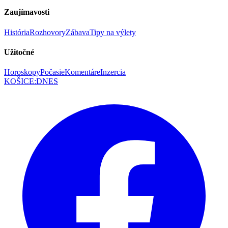
Zaujímavosti
História
Rozhovory
Zábava
Tipy na výlety
Užitočné
Horoskopy
Počasie
Komentáre
Inzercia
KOŠICE
:
DNES