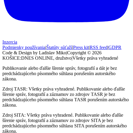
Inzercia
Podmienky používania
|
Štatúty súťaží
|
Press kit
|
RSS feed
|
GDPR
Code & Design by Ladislav Miko
|
Copyright © 2026
KOŠICE:DNES
ONLINE, družstvo
|
Všetky práva vyhradené
Publikovanie alebo ďalšie šírenie správ, fotografií a dát je bez
predchádzajúceho písomného súhlasu porušením autorského
zákona.
Zdroj TASR: Všetky práva vyhradené. Publikovanie alebo ďalšie
šírenie správ, fotografií a záznamov zo zdrojov TASR je bez
predchádzajúceho písomného súhlasu TASR porušením autorského
zákona.
Zdroj SITA: Všetky práva vyhradené. Publikovanie alebo ďalšie
šírenie správ, fotografií a záznamov zo zdrojov SITA je bez
predchádzajúceho písomného súhlasu SITA porušením autorského
zákona.