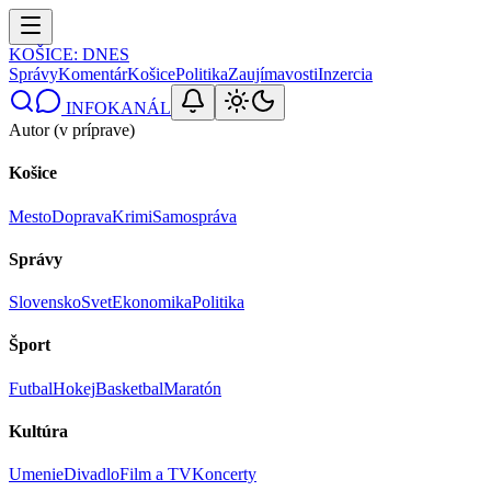
KOŠICE
: DNES
Správy
Komentár
Košice
Politika
Zaujímavosti
Inzercia
INFOKANÁL
Autor (v príprave)
Košice
Mesto
Doprava
Krimi
Samospráva
Správy
Slovensko
Svet
Ekonomika
Politika
Šport
Futbal
Hokej
Basketbal
Maratón
Kultúra
Umenie
Divadlo
Film a TV
Koncerty