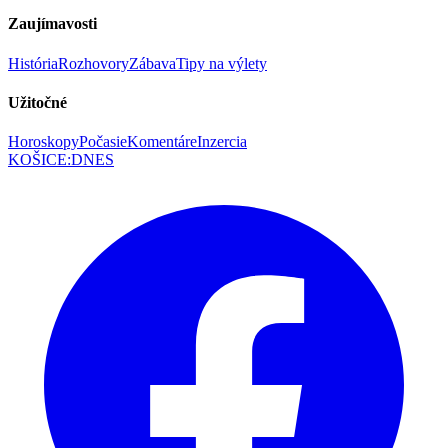
Zaujímavosti
História
Rozhovory
Zábava
Tipy na výlety
Užitočné
Horoskopy
Počasie
Komentáre
Inzercia
KOŠICE
:
DNES