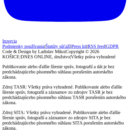
Inzercia
Podmienky používania
|
Štatúty súťaží
|
Press kit
|
RSS feed
|
GDPR
Code & Design by Ladislav Miko
|
Copyright © 2026
KOŠICE:DNES
ONLINE, družstvo
|
Všetky práva vyhradené
Publikovanie alebo ďalšie šírenie správ, fotografií a dát je bez
predchádzajúceho písomného súhlasu porušením autorského
zákona.
Zdroj TASR: Všetky práva vyhradené. Publikovanie alebo ďalšie
šírenie správ, fotografií a záznamov zo zdrojov TASR je bez
predchádzajúceho písomného súhlasu TASR porušením autorského
zákona.
Zdroj SITA: Všetky práva vyhradené. Publikovanie alebo ďalšie
šírenie správ, fotografií a záznamov zo zdrojov SITA je bez
predchádzajúceho písomného súhlasu SITA porušením autorského
zákona.