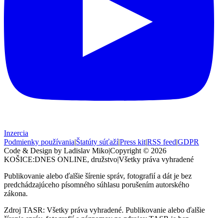
Inzercia
Podmienky používania
|
Štatúty súťaží
|
Press kit
|
RSS feed
|
GDPR
Code & Design by Ladislav Miko
|
Copyright © 2026
KOŠICE:DNES
ONLINE, družstvo
|
Všetky práva vyhradené
Publikovanie alebo ďalšie šírenie správ, fotografií a dát je bez
predchádzajúceho písomného súhlasu porušením autorského
zákona.
Zdroj TASR: Všetky práva vyhradené. Publikovanie alebo ďalšie