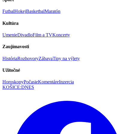
Futbal
Hokej
Basketbal
Maratón
Kultúra
Umenie
Divadlo
Film a TV
Koncerty
Zaujímavosti
História
Rozhovory
Zábava
Tipy na výlety
Užitočné
Horoskopy
Počasie
Komentáre
Inzercia
KOŠICE
:
DNES