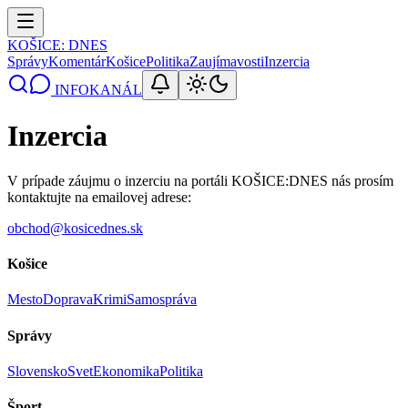
KOŠICE
: DNES
Správy
Komentár
Košice
Politika
Zaujímavosti
Inzercia
INFOKANÁL
Inzercia
V prípade záujmu o inzerciu na portáli KOŠICE:DNES nás prosím
kontaktujte na emailovej adrese:
obchod@kosicednes.sk
Košice
Mesto
Doprava
Krimi
Samospráva
Správy
Slovensko
Svet
Ekonomika
Politika
Šport