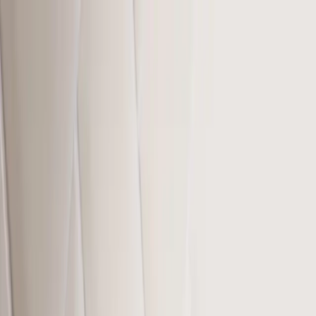
KOŠICE
: DNES
Správy
Komentár
Košice
Politika
Zaujímavosti
Inzercia
INFOKANÁL
DOMOV
Správy
Dôchodková hodnota stúpla,
nevopriznané penzie budú vyššie
Aktuálna dôchodková hodnota (ADH), ktorá je jednou z veličín
ovplyvňujúcich výšku novopriznaných dôchodkov, od začiatku
tohto roka stúpla o 8,9 percenta na 16,4764 eura.
ilustračné/unsplash.com-shurkin_son
FD
3. 1. 2023
2 reakcie
Táto hodnota sa použije pri výpočte všetkých dôchodkov, ktoré