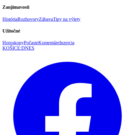
Zaujímavosti
História
Rozhovory
Zábava
Tipy na výlety
Užitočné
Horoskopy
Počasie
Komentáre
Inzercia
KOŠICE
:
DNES