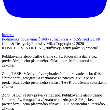
Inzercia
Podmienky používania
|
Štatúty súťaží
|
Press kit
|
RSS feed
|
GDPR
Code & Design by Ladislav Miko
|
Copyright © 2026
KOŠICE:DNES
ONLINE, družstvo
|
Všetky práva vyhradené
Publikovanie alebo ďalšie šírenie správ, fotografií a dát je bez
predchádzajúceho písomného súhlasu porušením autorského
zákona.
Zdroj TASR: Všetky práva vyhradené. Publikovanie alebo ďalšie
šírenie správ, fotografií a záznamov zo zdrojov TASR je bez
predchádzajúceho písomného súhlasu TASR porušením autorského
zákona.
Zdroj SITA: Všetky práva vyhradené. Publikovanie alebo ďalšie
šírenie správ, fotografií a záznamov zo zdrojov SITA je bez
predchádzajúceho písomného súhlasu SITA porušením autorského
zákona.