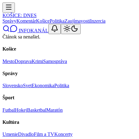
KOŠICE
: DNES
Správy
Komentár
Košice
Politika
Zaujímavosti
Inzercia
INFOKANÁL
Článok sa nenašiel.
Košice
Mesto
Doprava
Krimi
Samospráva
Správy
Slovensko
Svet
Ekonomika
Politika
Šport
Futbal
Hokej
Basketbal
Maratón
Kultúra
Umenie
Divadlo
Film a TV
Koncerty