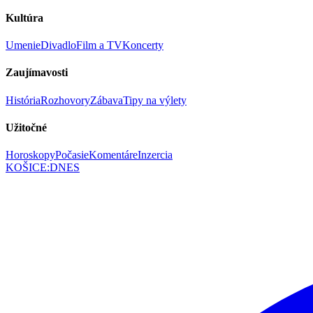
Kultúra
Umenie
Divadlo
Film a TV
Koncerty
Zaujímavosti
História
Rozhovory
Zábava
Tipy na výlety
Užitočné
Horoskopy
Počasie
Komentáre
Inzercia
KOŠICE
:
DNES