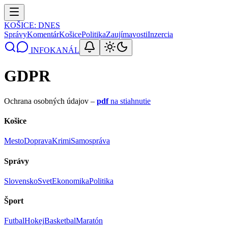
KOŠICE
: DNES
Správy
Komentár
Košice
Politika
Zaujímavosti
Inzercia
INFOKANÁL
GDPR
Ochrana osobných údajov –
pdf
na stiahnutie
Košice
Mesto
Doprava
Krimi
Samospráva
Správy
Slovensko
Svet
Ekonomika
Politika
Šport
Futbal
Hokej
Basketbal
Maratón