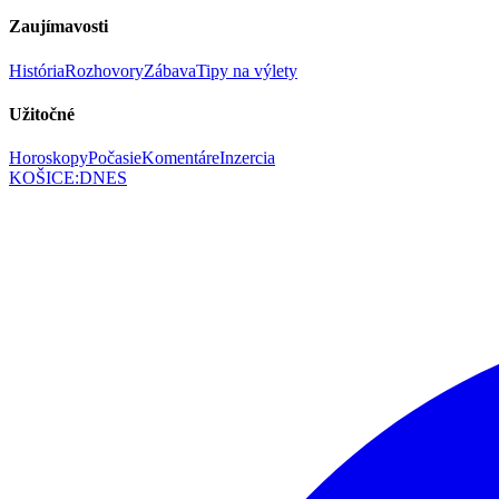
Zaujímavosti
História
Rozhovory
Zábava
Tipy na výlety
Užitočné
Horoskopy
Počasie
Komentáre
Inzercia
KOŠICE
:
DNES