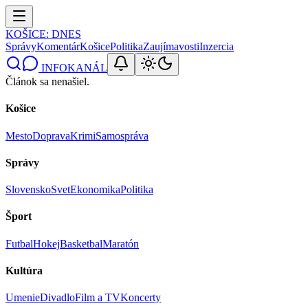
KOŠICE
: DNES
Správy
Komentár
Košice
Politika
Zaujímavosti
Inzercia
INFOKANÁL
Článok sa nenašiel.
Košice
Mesto
Doprava
Krimi
Samospráva
Správy
Slovensko
Svet
Ekonomika
Politika
Šport
Futbal
Hokej
Basketbal
Maratón
Kultúra
Umenie
Divadlo
Film a TV
Koncerty