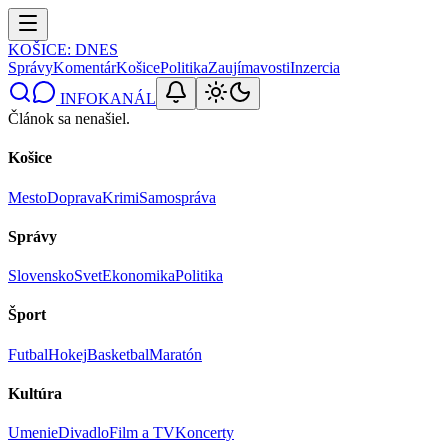
KOŠICE
: DNES
Správy
Komentár
Košice
Politika
Zaujímavosti
Inzercia
INFOKANÁL
Článok sa nenašiel.
Košice
Mesto
Doprava
Krimi
Samospráva
Správy
Slovensko
Svet
Ekonomika
Politika
Šport
Futbal
Hokej
Basketbal
Maratón
Kultúra
Umenie
Divadlo
Film a TV
Koncerty