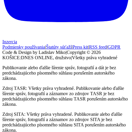
Inzercia
Podmienky používania
|
Štatúty súťaží
|
Press kit
|
RSS feed
|
GDPR
Code & Design by Ladislav Miko
|
Copyright © 2026
KOŠICE:DNES
ONLINE, družstvo
|
Všetky práva vyhradené
Publikovanie alebo ďalšie šírenie správ, fotografií a dát je bez
predchádzajúceho písomného súhlasu porušením autorského
zákona.
Zdroj TASR: Všetky práva vyhradené. Publikovanie alebo ďalšie
šírenie správ, fotografií a záznamov zo zdrojov TASR je bez
predchádzajúceho písomného súhlasu TASR porušením autorského
zákona.
Zdroj SITA: Všetky práva vyhradené. Publikovanie alebo ďalšie
šírenie správ, fotografií a záznamov zo zdrojov SITA je bez
predchádzajúceho písomného súhlasu SITA porušením autorského
zákona.