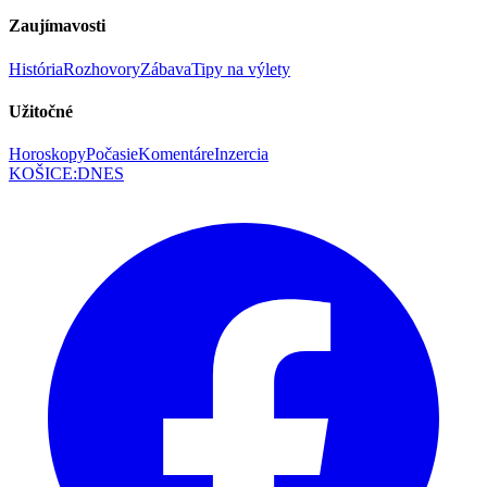
Zaujímavosti
História
Rozhovory
Zábava
Tipy na výlety
Užitočné
Horoskopy
Počasie
Komentáre
Inzercia
KOŠICE
:
DNES