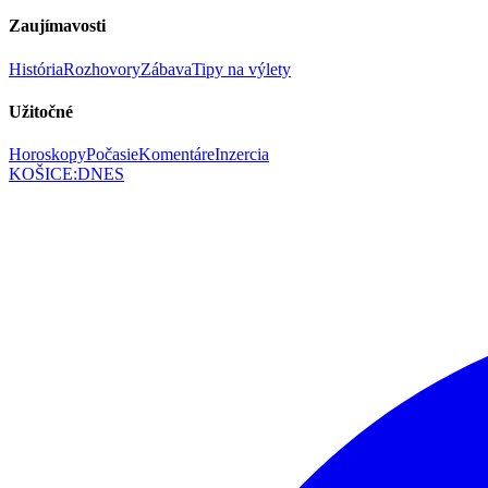
Zaujímavosti
História
Rozhovory
Zábava
Tipy na výlety
Užitočné
Horoskopy
Počasie
Komentáre
Inzercia
KOŠICE
:
DNES