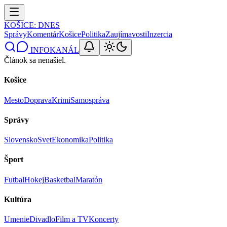
KOŠICE
: DNES
Správy
Komentár
Košice
Politika
Zaujímavosti
Inzercia
INFOKANÁL
Článok sa nenašiel.
Košice
Mesto
Doprava
Krimi
Samospráva
Správy
Slovensko
Svet
Ekonomika
Politika
Šport
Futbal
Hokej
Basketbal
Maratón
Kultúra
Umenie
Divadlo
Film a TV
Koncerty