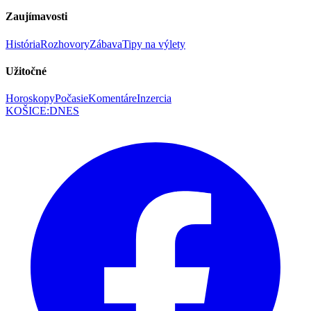
Zaujímavosti
História
Rozhovory
Zábava
Tipy na výlety
Užitočné
Horoskopy
Počasie
Komentáre
Inzercia
KOŠICE
:
DNES