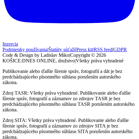
Inzercia
Podmienky používania
|
Štatúty súťaží
|
Press kit
|
RSS feed
|
GDPR
Code & Design by Ladislav Miko
|
Copyright © 2026
KOŠICE:DNES
ONLINE, družstvo
|
Všetky práva vyhradené
Publikovanie alebo ďalšie šírenie správ, fotografií a dát je bez
predchádzajúceho písomného súhlasu porušením autorského
zákona.
Zdroj TASR: Všetky práva vyhradené. Publikovanie alebo ďalšie
šírenie správ, fotografií a záznamov zo zdrojov TASR je bez
predchádzajúceho písomného súhlasu TASR porušením autorského
zákona.
Zdroj SITA: Všetky práva vyhradené. Publikovanie alebo ďalšie
šírenie správ, fotografií a záznamov zo zdrojov SITA je bez
predchádzajúceho písomného súhlasu SITA porušením autorského
zákona.