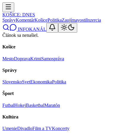
KOŠICE
: DNES
Správy
Komentár
Košice
Politika
Zaujímavosti
Inzercia
INFOKANÁL
Článok sa nenašiel.
Košice
Mesto
Doprava
Krimi
Samospráva
Správy
Slovensko
Svet
Ekonomika
Politika
Šport
Futbal
Hokej
Basketbal
Maratón
Kultúra
Umenie
Divadlo
Film a TV
Koncerty