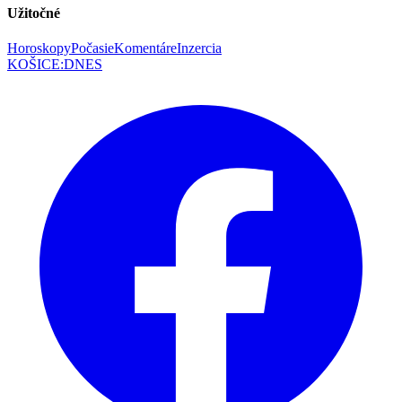
Užitočné
Horoskopy
Počasie
Komentáre
Inzercia
KOŠICE
:
DNES