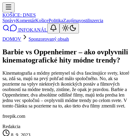
KOŠICE
: DNES
Správy
Komentár
Košice
Politika
Zaujímavosti
Inzercia
INFOKANÁL
DOMOV
Sponzorovaný obsah
Barbie vs Oppenheimer – ako ovplyvnili
kinematografické hity módne trendy?
Kinematografia a módny priemysel sú dva fascinujúce svety, ktoré
sa, zdá sa, majú na prvý pohľad málo spoločného. No, ak sa
pozrieme na vplyv niektorých ikonických postáv a filmových
osobností na módne trendy, zistíme, že opak je pravdou. Barbie a
Oppenheimer, dva absolútne odlišné filmy, majú teda predsa len
jednu vec spoločnú – ovplyvnili módne trendy po celom svete. V
tomto článku sa pozrieme na to, ako tieto dva filmy zmenili svet.
freepik.com
Redakcia
8. 9. 2023