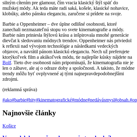
silným cítením pre glamour, čím vracia klasický štýl späť do
mužskej módy. Ak teda máte radi saká, košele, klasické nohavice,
klobúky, alebo pánsku eleganciu, zaručene si prídete na svoje.
Barbie a Oppenheimer – dve úplne odlišné osobnosti, ktoré
zanechali nezmazateľnú stopu vo svete kinematografie a módy.
Barbie nám priniesla štýlovú krásu a inšpirovala mnohé generácie
dievčat k sledovaniu módnych trendov. Oppenheimer nás priviedol
k reflexii nad vývojom technológie a následkami vedeckých
objavov, a navrátil pánom klasickú eleganciu. Nech už preferujete
ktorýkoľvek film a akúkoľvek módu, tie najlepšie kúsky nájdete na
Bolf
. Tieto dve osobnosti nám pripomínajú, že kinematografia nie je
len o zábave, ale aj o odraze doby a spoločnosti. A takisto, že módne
trendy môžu byť ovplyvnené aj tými najnepravdepodobnejšími
zdrojmi.
(reklamná správa)
#
ako
#
barbie
#
hity
#
kinematografické
#
módne
#
nedávásmysl
#
obsah.
#
op
Najnovšie články
Košice