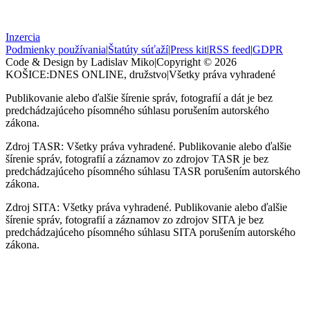
Inzercia
Podmienky používania
|
Štatúty súťaží
|
Press kit
|
RSS feed
|
GDPR
Code & Design by Ladislav Miko
|
Copyright © 2026
KOŠICE:DNES
ONLINE, družstvo
|
Všetky práva vyhradené
Publikovanie alebo ďalšie šírenie správ, fotografií a dát je bez
predchádzajúceho písomného súhlasu porušením autorského
zákona.
Zdroj TASR: Všetky práva vyhradené. Publikovanie alebo ďalšie
šírenie správ, fotografií a záznamov zo zdrojov TASR je bez
predchádzajúceho písomného súhlasu TASR porušením autorského
zákona.
Zdroj SITA: Všetky práva vyhradené. Publikovanie alebo ďalšie
šírenie správ, fotografií a záznamov zo zdrojov SITA je bez
predchádzajúceho písomného súhlasu SITA porušením autorského
zákona.