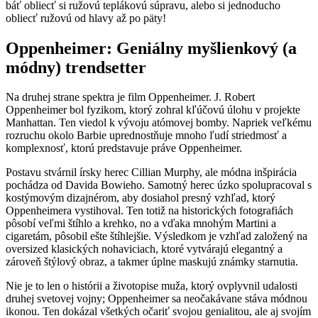
báť obliecť si ružovú teplákovú súpravu, alebo si jednoducho
obliecť ružovú od hlavy až po päty!
Oppenheimer: Geniálny myšlienkový (a
módny) trendsetter
Na druhej strane spektra je film Oppenheimer. J. Robert
Oppenheimer bol fyzikom, ktorý zohral kľúčovú úlohu v projekte
Manhattan. Ten viedol k vývoju atómovej bomby. Napriek veľkému
rozruchu okolo Barbie uprednostňuje mnoho ľudí striedmosť a
komplexnosť, ktorú predstavuje práve Oppenheimer.
Postavu stvárnil írsky herec Cillian Murphy, ale módna inšpirácia
pochádza od Davida Bowieho. Samotný herec úzko spolupracoval s
kostýmovým dizajnérom, aby dosiahol presný vzhľad, ktorý
Oppenheimera vystihoval. Ten totiž na historických fotografiách
pôsobí veľmi štíhlo a krehko, no a vďaka mnohým Martini a
cigaretám, pôsobil ešte štíhlejšie. Výsledkom je vzhľad založený na
oversized klasických nohaviciach, ktoré vytvárajú elegantný a
zároveň štýlový obraz, a takmer úplne maskujú známky starnutia.
Nie je to len o histórii a životopise muža, ktorý ovplyvnil udalosti
druhej svetovej vojny; Oppenheimer sa neočakávane stáva módnou
ikonou. Ten dokázal všetkých očariť svojou genialitou, ale aj svojím