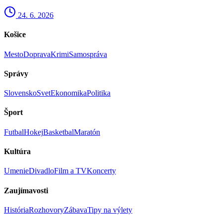
24. 6. 2026
Košice
Mesto
Doprava
Krimi
Samospráva
Správy
Slovensko
Svet
Ekonomika
Politika
Šport
Futbal
Hokej
Basketbal
Maratón
Kultúra
Umenie
Divadlo
Film a TV
Koncerty
Zaujímavosti
História
Rozhovory
Zábava
Tipy na výlety