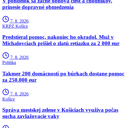
V pondelok sa začne obnova ciest a chodníkov,
prinesie dopravné obmedzenia
7. 8. 2026
KRPZ Košice
Predstieral pomoc, nakoniec ho okradol. Muž v
Michalovciach prišiel o zlatú retiazku za 2 000 eur
7. 8. 2026
Politika
Takmer 200 domácností po búrkach dostane pomoc
za 250.000 eur
7. 8. 2026
Košice
Správa mestskej zelene v Košiciach využíva počas
sucha zavlažovacie vaky