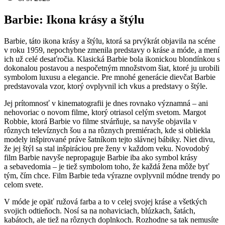
Barbie: Ikona krásy a štýlu
Barbie, táto ikona krásy a štýlu, ktorá sa prvýkrát objavila na scéne
v roku 1959, nepochybne zmenila predstavy o kráse a móde, a mení
ich už celé desaťročia. Klasická Barbie bola ikonickou blondínkou s
dokonalou postavou a nespočetným množstvom šiat, ktoré ju urobili
symbolom luxusu a elegancie. Pre mnohé generácie dievčat Barbie
predstavovala vzor, ktorý ovplyvnil ich vkus a predstavy o štýle.
Jej prítomnosť v kinematografii je dnes rovnako významná – ani
nehovoriac o novom filme, ktorý otriasol celým svetom. Margot
Robbie, ktorá Barbie vo filme stvárňuje, sa navyše objavila v
rôznych televíznych šou a na rôznych premiérach, kde si obliekla
modely inšpirované práve šatníkom tejto slávnej bábiky. Niet divu,
že jej štýl sa stal inšpiráciou pre ženy v každom veku. Novodobý
film Barbie navyše nepropaguje Barbie iba ako symbol krásy
a sebavedomia – je tiež symbolom toho, že každá žena môže byť
tým, čím chce. Film Barbie teda výrazne ovplyvnil módne trendy po
celom svete.
V móde je opäť ružová farba a to v celej svojej kráse a všetkých
svojich odtieňoch. Nosí sa na nohaviciach, blúzkach, šatách,
kabátoch, ale tiež na rôznych doplnkoch. Rozhodne sa tak nemusíte