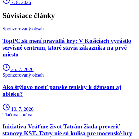
7. 8. 2026
Súvisiace články
Sponzorovaný obsah
TopPC.sk mení pravidlá hry: V Košiciach vyrástlo
servisné centrum, ktoré stavia zákazníka na prvé
miesto
25. 7. 2026
Sponzorovaný obsah
Ako štýlovo nosiť panske tenisky k džínsom aj
obleku?
10. 7. 2026
Tlačová správa
Iniciatíva Vráťme život Tatrám žiada preveriť
stanovy KST. Tatry nie sú kulisa pre mocenské hry