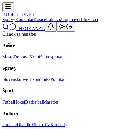
KOŠICE
: DNES
Správy
Komentár
Košice
Politika
Zaujímavosti
Inzercia
INFOKANÁL
Článok sa nenašiel.
Košice
Mesto
Doprava
Krimi
Samospráva
Správy
Slovensko
Svet
Ekonomika
Politika
Šport
Futbal
Hokej
Basketbal
Maratón
Kultúra
Umenie
Divadlo
Film a TV
Koncerty