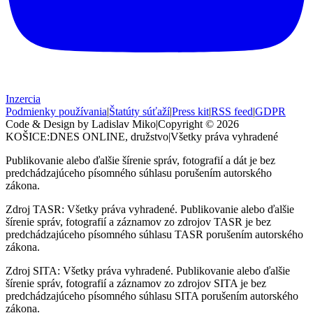
Inzercia
Podmienky používania
|
Štatúty súťaží
|
Press kit
|
RSS feed
|
GDPR
Code & Design by Ladislav Miko
|
Copyright © 2026
KOŠICE:DNES
ONLINE, družstvo
|
Všetky práva vyhradené
Publikovanie alebo ďalšie šírenie správ, fotografií a dát je bez
predchádzajúceho písomného súhlasu porušením autorského
zákona.
Zdroj TASR: Všetky práva vyhradené. Publikovanie alebo ďalšie
šírenie správ, fotografií a záznamov zo zdrojov TASR je bez
predchádzajúceho písomného súhlasu TASR porušením autorského
zákona.
Zdroj SITA: Všetky práva vyhradené. Publikovanie alebo ďalšie
šírenie správ, fotografií a záznamov zo zdrojov SITA je bez
predchádzajúceho písomného súhlasu SITA porušením autorského
zákona.