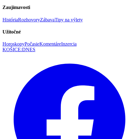
Zaujímavosti
História
Rozhovory
Zábava
Tipy na výlety
Užitočné
Horoskopy
Počasie
Komentáre
Inzercia
KOŠICE
:
DNES