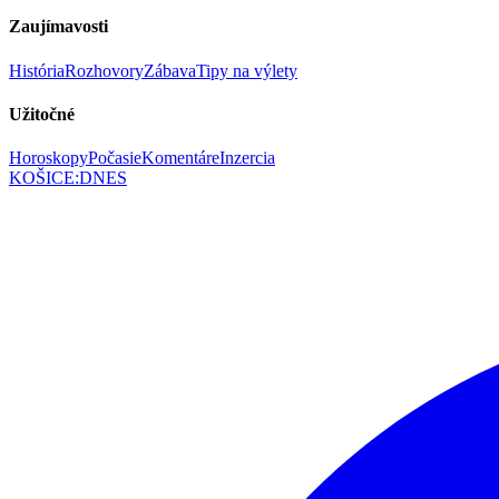
Zaujímavosti
História
Rozhovory
Zábava
Tipy na výlety
Užitočné
Horoskopy
Počasie
Komentáre
Inzercia
KOŠICE
:
DNES