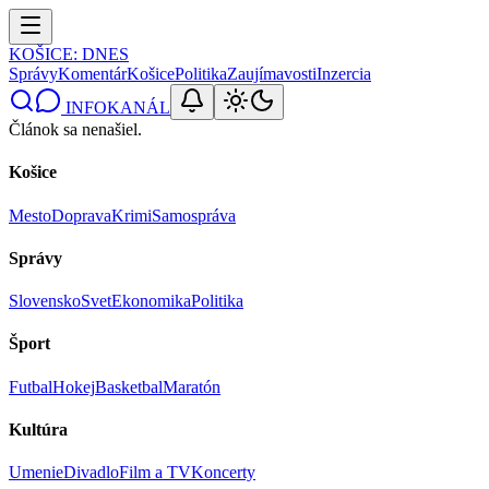
KOŠICE
: DNES
Správy
Komentár
Košice
Politika
Zaujímavosti
Inzercia
INFOKANÁL
Článok sa nenašiel.
Košice
Mesto
Doprava
Krimi
Samospráva
Správy
Slovensko
Svet
Ekonomika
Politika
Šport
Futbal
Hokej
Basketbal
Maratón
Kultúra
Umenie
Divadlo
Film a TV
Koncerty