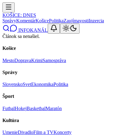
KOŠICE
: DNES
Správy
Komentár
Košice
Politika
Zaujímavosti
Inzercia
INFOKANÁL
Článok sa nenašiel.
Košice
Mesto
Doprava
Krimi
Samospráva
Správy
Slovensko
Svet
Ekonomika
Politika
Šport
Futbal
Hokej
Basketbal
Maratón
Kultúra
Umenie
Divadlo
Film a TV
Koncerty