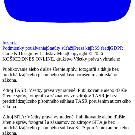
Inzercia
Podmienky používania
|
Štatúty súťaží
|
Press kit
|
RSS feed
|
GDPR
Code & Design by Ladislav Miko
|
Copyright © 2026
KOŠICE:DNES
ONLINE, družstvo
|
Všetky práva vyhradené
Publikovanie alebo ďalšie šírenie správ, fotografií a dát je bez
predchádzajúceho písomného súhlasu porušením autorského
zákona.
Zdroj TASR: Všetky práva vyhradené. Publikovanie alebo ďalšie
šírenie správ, fotografií a záznamov zo zdrojov TASR je bez
predchádzajúceho písomného súhlasu TASR porušením autorského
zákona.
Zdroj SITA: Všetky práva vyhradené. Publikovanie alebo ďalšie
šírenie správ, fotografií a záznamov zo zdrojov SITA je bez
predchádzajúceho písomného súhlasu SITA porušením autorského
zákona.