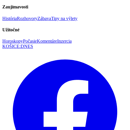
Zaujímavosti
História
Rozhovory
Zábava
Tipy na výlety
Užitočné
Horoskopy
Počasie
Komentáre
Inzercia
KOŠICE
:
DNES