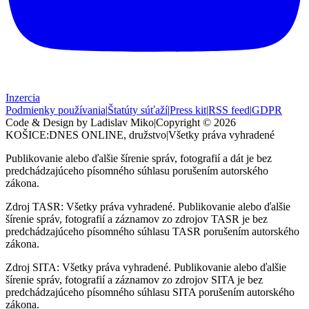
Inzercia
Podmienky používania
|
Štatúty súťaží
|
Press kit
|
RSS feed
|
GDPR
Code & Design by Ladislav Miko
|
Copyright © 2026
KOŠICE:DNES
ONLINE, družstvo
|
Všetky práva vyhradené
Publikovanie alebo ďalšie šírenie správ, fotografií a dát je bez
predchádzajúceho písomného súhlasu porušením autorského
zákona.
Zdroj TASR: Všetky práva vyhradené. Publikovanie alebo ďalšie
šírenie správ, fotografií a záznamov zo zdrojov TASR je bez
predchádzajúceho písomného súhlasu TASR porušením autorského
zákona.
Zdroj SITA: Všetky práva vyhradené. Publikovanie alebo ďalšie
šírenie správ, fotografií a záznamov zo zdrojov SITA je bez
predchádzajúceho písomného súhlasu SITA porušením autorského
zákona.