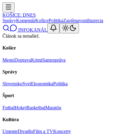
KOŠICE
: DNES
Správy
Komentár
Košice
Politika
Zaujímavosti
Inzercia
INFOKANÁL
Článok sa nenašiel.
Košice
Mesto
Doprava
Krimi
Samospráva
Správy
Slovensko
Svet
Ekonomika
Politika
Šport
Futbal
Hokej
Basketbal
Maratón
Kultúra
Umenie
Divadlo
Film a TV
Koncerty