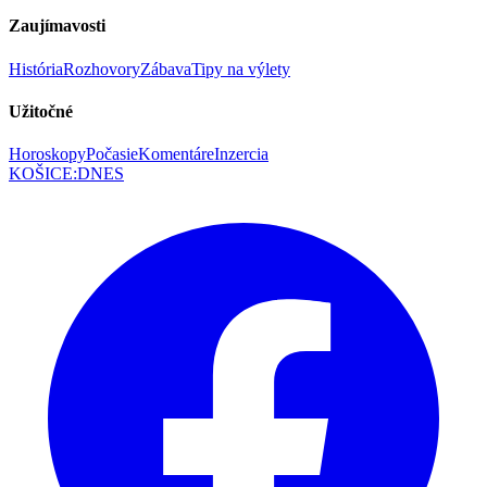
Zaujímavosti
História
Rozhovory
Zábava
Tipy na výlety
Užitočné
Horoskopy
Počasie
Komentáre
Inzercia
KOŠICE
:
DNES