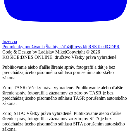
Inzercia
Podmienky používania
|
Štatúty súťaží
|
Press kit
|
RSS feed
|
GDPR
Code & Design by Ladislav Miko
|
Copyright © 2026
KOŠICE:DNES
ONLINE, družstvo
|
Všetky práva vyhradené
Publikovanie alebo ďalšie šírenie správ, fotografií a dát je bez
predchádzajúceho písomného súhlasu porušením autorského
zákona.
Zdroj TASR: Všetky práva vyhradené. Publikovanie alebo ďalšie
šírenie správ, fotografií a záznamov zo zdrojov TASR je bez
predchádzajúceho písomného súhlasu TASR porušením autorského
zákona.
Zdroj SITA: Všetky práva vyhradené. Publikovanie alebo ďalšie
šírenie správ, fotografií a záznamov zo zdrojov SITA je bez
predchádzajúceho písomného súhlasu SITA porušením autorského
zákona.