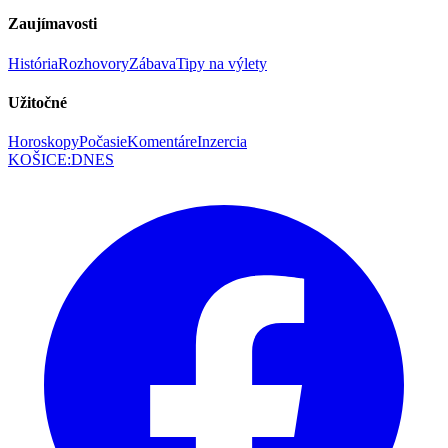
Zaujímavosti
História
Rozhovory
Zábava
Tipy na výlety
Užitočné
Horoskopy
Počasie
Komentáre
Inzercia
KOŠICE
:
DNES