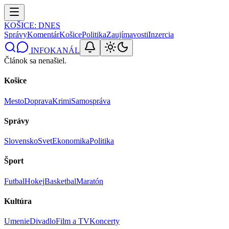
KOŠICE
: DNES
Správy
Komentár
Košice
Politika
Zaujímavosti
Inzercia
INFOKANÁL
Článok sa nenašiel.
Košice
Mesto
Doprava
Krimi
Samospráva
Správy
Slovensko
Svet
Ekonomika
Politika
Šport
Futbal
Hokej
Basketbal
Maratón
Kultúra
Umenie
Divadlo
Film a TV
Koncerty