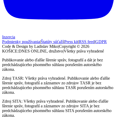
Inzercia
Podmienky používania
|
Štatúty súťaží
|
Press kit
|
RSS feed
|
GDPR
Code & Design by Ladislav Miko
|
Copyright © 2026
KOŠICE:DNES
ONLINE, družstvo
|
Všetky práva vyhradené
Publikovanie alebo ďalšie šírenie správ, fotografií a dát je bez
predchádzajúceho písomného súhlasu porušením autorského
zákona.
Zdroj TASR: Všetky práva vyhradené. Publikovanie alebo ďalšie
šírenie správ, fotografií a záznamov zo zdrojov TASR je bez
predchádzajúceho písomného súhlasu TASR porušením autorského
zákona.
Zdroj SITA: Všetky práva vyhradené. Publikovanie alebo ďalšie
šírenie správ, fotografií a záznamov zo zdrojov SITA je bez
predchádzajúceho písomného súhlasu SITA porušením autorského
zákona.