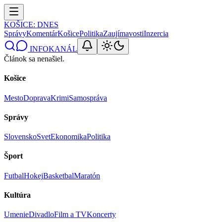
KOŠICE
: DNES
Správy
Komentár
Košice
Politika
Zaujímavosti
Inzercia
INFOKANÁL
Článok sa nenašiel.
Košice
Mesto
Doprava
Krimi
Samospráva
Správy
Slovensko
Svet
Ekonomika
Politika
Šport
Futbal
Hokej
Basketbal
Maratón
Kultúra
Umenie
Divadlo
Film a TV
Koncerty