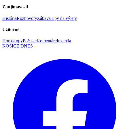
Zaujímavosti
História
Rozhovory
Zábava
Tipy na výlety
Užitočné
Horoskopy
Počasie
Komentáre
Inzercia
KOŠICE
:
DNES