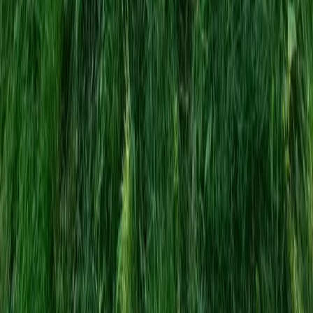
Inzercia
Podmienky používania
|
Štatúty súťaží
|
Press kit
|
RSS feed
|
GDPR
Code & Design by Ladislav Miko
|
Copyright © 2026
KOŠICE:DNES
ONLINE, družstvo
|
Všetky práva vyhradené
Publikovanie alebo ďalšie šírenie správ, fotografií a dát je bez
predchádzajúceho písomného súhlasu porušením autorského
zákona.
Zdroj TASR: Všetky práva vyhradené. Publikovanie alebo ďalšie
šírenie správ, fotografií a záznamov zo zdrojov TASR je bez