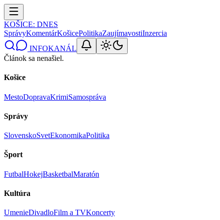
KOŠICE
: DNES
Správy
Komentár
Košice
Politika
Zaujímavosti
Inzercia
INFOKANÁL
Článok sa nenašiel.
Košice
Mesto
Doprava
Krimi
Samospráva
Správy
Slovensko
Svet
Ekonomika
Politika
Šport
Futbal
Hokej
Basketbal
Maratón
Kultúra
Umenie
Divadlo
Film a TV
Koncerty