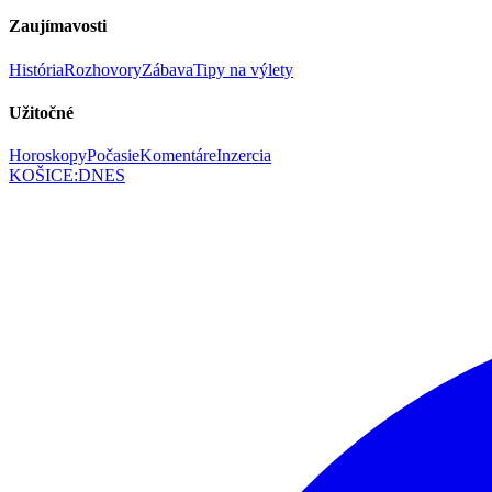
Zaujímavosti
História
Rozhovory
Zábava
Tipy na výlety
Užitočné
Horoskopy
Počasie
Komentáre
Inzercia
KOŠICE
:
DNES