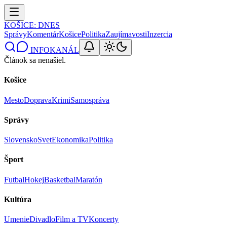
KOŠICE
: DNES
Správy
Komentár
Košice
Politika
Zaujímavosti
Inzercia
INFOKANÁL
Článok sa nenašiel.
Košice
Mesto
Doprava
Krimi
Samospráva
Správy
Slovensko
Svet
Ekonomika
Politika
Šport
Futbal
Hokej
Basketbal
Maratón
Kultúra
Umenie
Divadlo
Film a TV
Koncerty