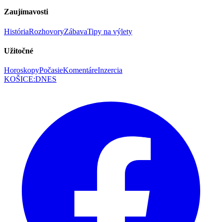
Zaujímavosti
História
Rozhovory
Zábava
Tipy na výlety
Užitočné
Horoskopy
Počasie
Komentáre
Inzercia
KOŠICE
:
DNES