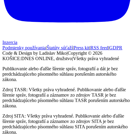
Inzercia
Podmienky používania
|
Štatúty súťaží
|
Press kit
|
RSS feed
|
GDPR
Code & Design by Ladislav Miko
|
Copyright © 2026
KOŠICE:DNES
ONLINE, družstvo
|
Všetky práva vyhradené
Publikovanie alebo ďalšie šírenie správ, fotografií a dát je bez
predchádzajúceho písomného súhlasu porušením autorského
zákona.
Zdroj TASR: Všetky práva vyhradené. Publikovanie alebo ďalšie
šírenie správ, fotografií a záznamov zo zdrojov TASR je bez
predchádzajúceho písomného súhlasu TASR porušením autorského
zákona.
Zdroj SITA: Všetky práva vyhradené. Publikovanie alebo ďalšie
šírenie správ, fotografií a záznamov zo zdrojov SITA je bez
predchádzajúceho písomného súhlasu SITA porušením autorského
zákona.