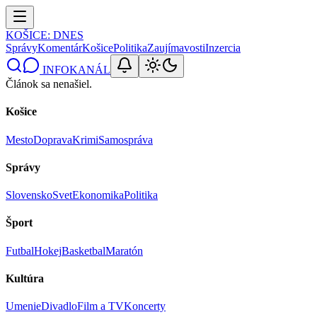
KOŠICE
: DNES
Správy
Komentár
Košice
Politika
Zaujímavosti
Inzercia
INFOKANÁL
Článok sa nenašiel.
Košice
Mesto
Doprava
Krimi
Samospráva
Správy
Slovensko
Svet
Ekonomika
Politika
Šport
Futbal
Hokej
Basketbal
Maratón
Kultúra
Umenie
Divadlo
Film a TV
Koncerty