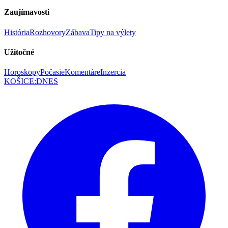
Zaujímavosti
História
Rozhovory
Zábava
Tipy na výlety
Užitočné
Horoskopy
Počasie
Komentáre
Inzercia
KOŠICE
:
DNES