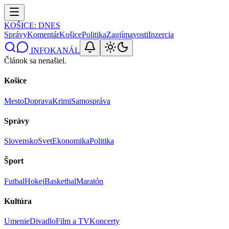
KOŠICE
: DNES
Správy
Komentár
Košice
Politika
Zaujímavosti
Inzercia
INFOKANÁL
Článok sa nenašiel.
Košice
Mesto
Doprava
Krimi
Samospráva
Správy
Slovensko
Svet
Ekonomika
Politika
Šport
Futbal
Hokej
Basketbal
Maratón
Kultúra
Umenie
Divadlo
Film a TV
Koncerty