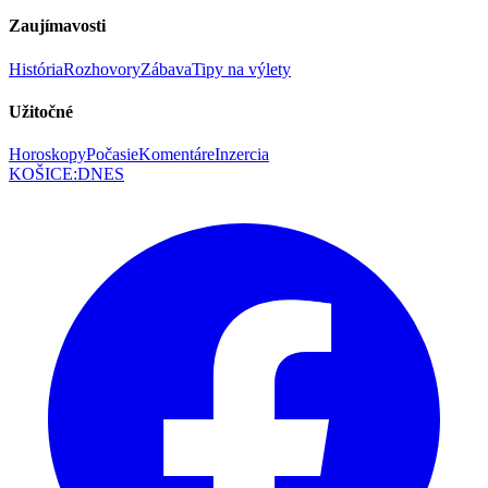
Zaujímavosti
História
Rozhovory
Zábava
Tipy na výlety
Užitočné
Horoskopy
Počasie
Komentáre
Inzercia
KOŠICE
:
DNES