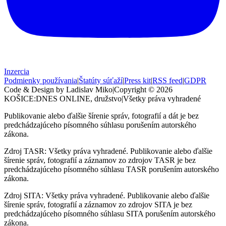
Inzercia
Podmienky používania
|
Štatúty súťaží
|
Press kit
|
RSS feed
|
GDPR
Code & Design by Ladislav Miko
|
Copyright © 2026
KOŠICE:DNES
ONLINE, družstvo
|
Všetky práva vyhradené
Publikovanie alebo ďalšie šírenie správ, fotografií a dát je bez
predchádzajúceho písomného súhlasu porušením autorského
zákona.
Zdroj TASR: Všetky práva vyhradené. Publikovanie alebo ďalšie
šírenie správ, fotografií a záznamov zo zdrojov TASR je bez
predchádzajúceho písomného súhlasu TASR porušením autorského
zákona.
Zdroj SITA: Všetky práva vyhradené. Publikovanie alebo ďalšie
šírenie správ, fotografií a záznamov zo zdrojov SITA je bez
predchádzajúceho písomného súhlasu SITA porušením autorského
zákona.