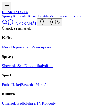
KOŠICE
: DNES
Správy
Komentár
Košice
Politika
Zaujímavosti
Inzercia
INFOKANÁL
Článok sa nenašiel.
Košice
Mesto
Doprava
Krimi
Samospráva
Správy
Slovensko
Svet
Ekonomika
Politika
Šport
Futbal
Hokej
Basketbal
Maratón
Kultúra
Umenie
Divadlo
Film a TV
Koncerty