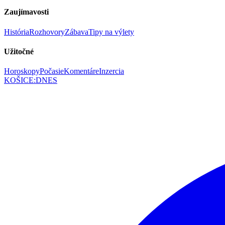
Zaujímavosti
História
Rozhovory
Zábava
Tipy na výlety
Užitočné
Horoskopy
Počasie
Komentáre
Inzercia
KOŠICE
:
DNES