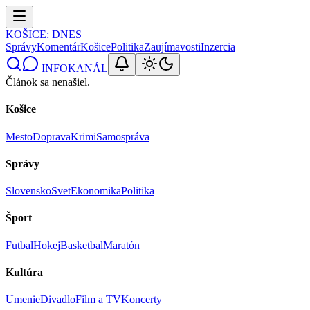
KOŠICE
: DNES
Správy
Komentár
Košice
Politika
Zaujímavosti
Inzercia
INFOKANÁL
Článok sa nenašiel.
Košice
Mesto
Doprava
Krimi
Samospráva
Správy
Slovensko
Svet
Ekonomika
Politika
Šport
Futbal
Hokej
Basketbal
Maratón
Kultúra
Umenie
Divadlo
Film a TV
Koncerty