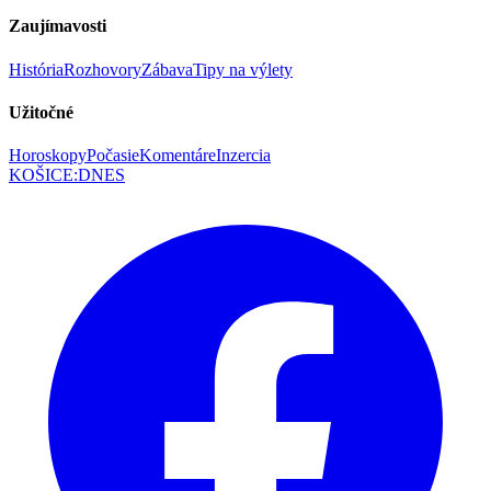
Zaujímavosti
História
Rozhovory
Zábava
Tipy na výlety
Užitočné
Horoskopy
Počasie
Komentáre
Inzercia
KOŠICE
:
DNES