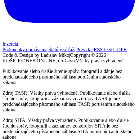
Inzercia
Podmienky používania
|
Štatúty súťaží
|
Press kit
|
RSS feed
|
GDPR
Code & Design by Ladislav Miko
|
Copyright © 2026
KOŠICE:DNES
ONLINE, družstvo
|
Všetky práva vyhradené
Publikovanie alebo ďalšie šírenie správ, fotografií a dát je bez
predchádzajúceho písomného súhlasu porušením autorského
zákona.
Zdroj TASR: Všetky práva vyhradené. Publikovanie alebo ďalšie
šírenie správ, fotografií a záznamov zo zdrojov TASR je bez
predchádzajúceho písomného súhlasu TASR porušením autorského
zákona.
Zdroj SITA: Všetky práva vyhradené. Publikovanie alebo ďalšie
šírenie správ, fotografií a záznamov zo zdrojov SITA je bez
predchádzajúceho písomného súhlasu SITA porušením autorského
zákona.