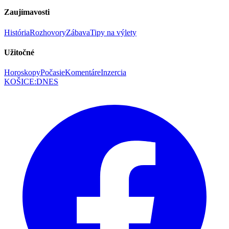
Zaujímavosti
História
Rozhovory
Zábava
Tipy na výlety
Užitočné
Horoskopy
Počasie
Komentáre
Inzercia
KOŠICE
:
DNES