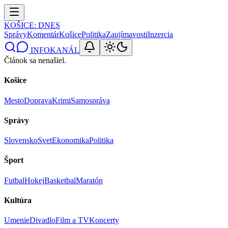
KOŠICE
: DNES
Správy
Komentár
Košice
Politika
Zaujímavosti
Inzercia
INFOKANÁL
Článok sa nenašiel.
Košice
Mesto
Doprava
Krimi
Samospráva
Správy
Slovensko
Svet
Ekonomika
Politika
Šport
Futbal
Hokej
Basketbal
Maratón
Kultúra
Umenie
Divadlo
Film a TV
Koncerty