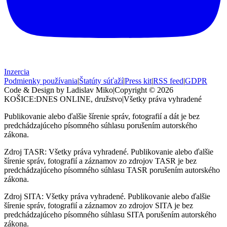
Inzercia
Podmienky používania
|
Štatúty súťaží
|
Press kit
|
RSS feed
|
GDPR
Code & Design by Ladislav Miko
|
Copyright © 2026
KOŠICE:DNES
ONLINE, družstvo
|
Všetky práva vyhradené
Publikovanie alebo ďalšie šírenie správ, fotografií a dát je bez
predchádzajúceho písomného súhlasu porušením autorského
zákona.
Zdroj TASR: Všetky práva vyhradené. Publikovanie alebo ďalšie
šírenie správ, fotografií a záznamov zo zdrojov TASR je bez
predchádzajúceho písomného súhlasu TASR porušením autorského
zákona.
Zdroj SITA: Všetky práva vyhradené. Publikovanie alebo ďalšie
šírenie správ, fotografií a záznamov zo zdrojov SITA je bez
predchádzajúceho písomného súhlasu SITA porušením autorského
zákona.