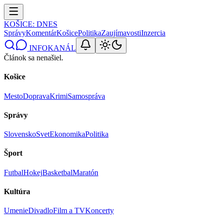
KOŠICE
: DNES
Správy
Komentár
Košice
Politika
Zaujímavosti
Inzercia
INFOKANÁL
Článok sa nenašiel.
Košice
Mesto
Doprava
Krimi
Samospráva
Správy
Slovensko
Svet
Ekonomika
Politika
Šport
Futbal
Hokej
Basketbal
Maratón
Kultúra
Umenie
Divadlo
Film a TV
Koncerty