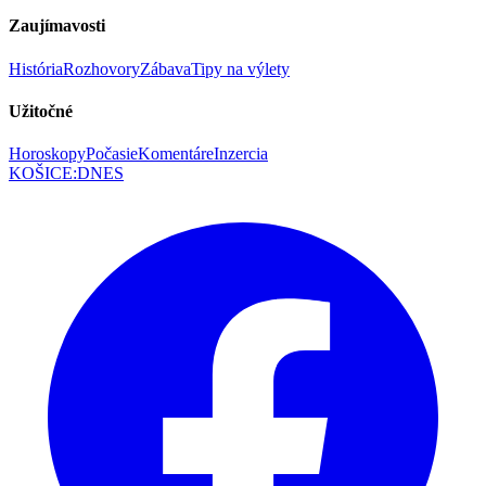
Zaujímavosti
História
Rozhovory
Zábava
Tipy na výlety
Užitočné
Horoskopy
Počasie
Komentáre
Inzercia
KOŠICE
:
DNES