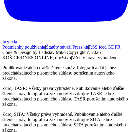
Inzercia
Podmienky používania
|
Štatúty súťaží
|
Press kit
|
RSS feed
|
GDPR
Code & Design by Ladislav Miko
|
Copyright © 2026
KOŠICE:DNES
ONLINE, družstvo
|
Všetky práva vyhradené
Publikovanie alebo ďalšie šírenie správ, fotografií a dát je bez
predchádzajúceho písomného súhlasu porušením autorského
zákona.
Zdroj TASR: Všetky práva vyhradené. Publikovanie alebo ďalšie
šírenie správ, fotografií a záznamov zo zdrojov TASR je bez
predchádzajúceho písomného súhlasu TASR porušením autorského
zákona.
Zdroj SITA: Všetky práva vyhradené. Publikovanie alebo ďalšie
šírenie správ, fotografií a záznamov zo zdrojov SITA je bez
predchádzajúceho písomného súhlasu SITA porušením autorského
zákona.