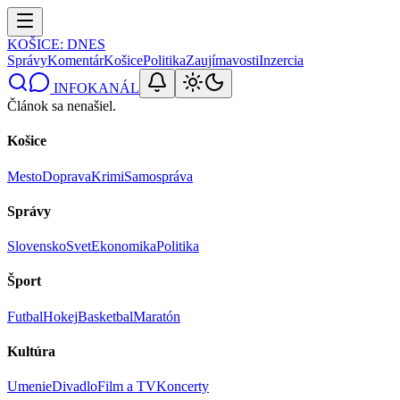
KOŠICE
: DNES
Správy
Komentár
Košice
Politika
Zaujímavosti
Inzercia
INFOKANÁL
Článok sa nenašiel.
Košice
Mesto
Doprava
Krimi
Samospráva
Správy
Slovensko
Svet
Ekonomika
Politika
Šport
Futbal
Hokej
Basketbal
Maratón
Kultúra
Umenie
Divadlo
Film a TV
Koncerty