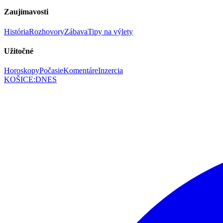
Zaujímavosti
História
Rozhovory
Zábava
Tipy na výlety
Užitočné
Horoskopy
Počasie
Komentáre
Inzercia
KOŠICE
:
DNES