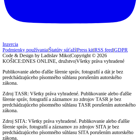
Inzercia
Podmienky používania
|
Štatúty súťaží
|
Press kit
|
RSS feed
|
GDPR
Code & Design by Ladislav Miko
|
Copyright © 2026
KOŠICE:DNES
ONLINE, družstvo
|
Všetky práva vyhradené
Publikovanie alebo ďalšie šírenie správ, fotografií a dát je bez
predchádzajúceho písomného súhlasu porušením autorského
zákona.
Zdroj TASR: Všetky práva vyhradené. Publikovanie alebo ďalšie
šírenie správ, fotografií a záznamov zo zdrojov TASR je bez
predchádzajúceho písomného súhlasu TASR porušením autorského
zákona.
Zdroj SITA: Všetky práva vyhradené. Publikovanie alebo ďalšie
šírenie správ, fotografií a záznamov zo zdrojov SITA je bez
predchádzajúceho písomného súhlasu SITA porušením autorského
zákona.