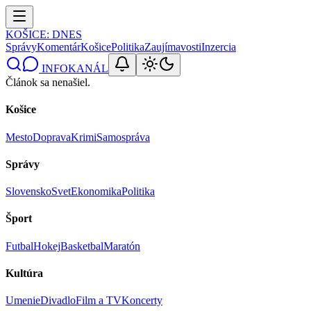
KOŠICE
: DNES
Správy
Komentár
Košice
Politika
Zaujímavosti
Inzercia
INFOKANÁL
Článok sa nenašiel.
Košice
Mesto
Doprava
Krimi
Samospráva
Správy
Slovensko
Svet
Ekonomika
Politika
Šport
Futbal
Hokej
Basketbal
Maratón
Kultúra
Umenie
Divadlo
Film a TV
Koncerty