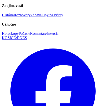
Zaujímavosti
História
Rozhovory
Zábava
Tipy na výlety
Užitočné
Horoskopy
Počasie
Komentáre
Inzercia
KOŠICE
:
DNES