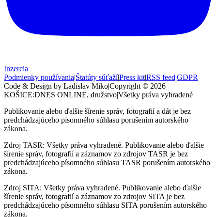
Inzercia
Podmienky používania
|
Štatúty súťaží
|
Press kit
|
RSS feed
|
GDPR
Code & Design by Ladislav Miko
|
Copyright © 2026
KOŠICE:DNES
ONLINE, družstvo
|
Všetky práva vyhradené
Publikovanie alebo ďalšie šírenie správ, fotografií a dát je bez
predchádzajúceho písomného súhlasu porušením autorského
zákona.
Zdroj TASR: Všetky práva vyhradené. Publikovanie alebo ďalšie
šírenie správ, fotografií a záznamov zo zdrojov TASR je bez
predchádzajúceho písomného súhlasu TASR porušením autorského
zákona.
Zdroj SITA: Všetky práva vyhradené. Publikovanie alebo ďalšie
šírenie správ, fotografií a záznamov zo zdrojov SITA je bez
predchádzajúceho písomného súhlasu SITA porušením autorského
zákona.