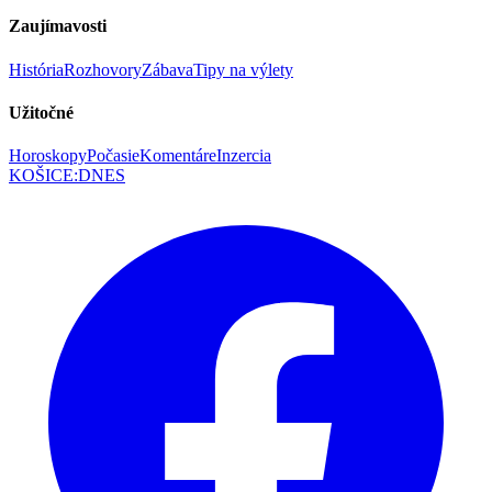
Zaujímavosti
História
Rozhovory
Zábava
Tipy na výlety
Užitočné
Horoskopy
Počasie
Komentáre
Inzercia
KOŠICE
:
DNES