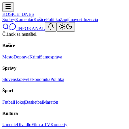
KOŠICE
: DNES
Správy
Komentár
Košice
Politika
Zaujímavosti
Inzercia
INFOKANÁL
Článok sa nenašiel.
Košice
Mesto
Doprava
Krimi
Samospráva
Správy
Slovensko
Svet
Ekonomika
Politika
Šport
Futbal
Hokej
Basketbal
Maratón
Kultúra
Umenie
Divadlo
Film a TV
Koncerty