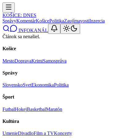
KOŠICE
: DNES
Správy
Komentár
Košice
Politika
Zaujímavosti
Inzercia
INFOKANÁL
Článok sa nenašiel.
Košice
Mesto
Doprava
Krimi
Samospráva
Správy
Slovensko
Svet
Ekonomika
Politika
Šport
Futbal
Hokej
Basketbal
Maratón
Kultúra
Umenie
Divadlo
Film a TV
Koncerty