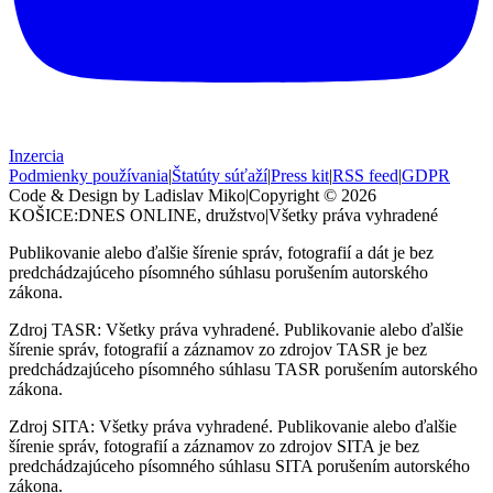
Inzercia
Podmienky používania
|
Štatúty súťaží
|
Press kit
|
RSS feed
|
GDPR
Code & Design by Ladislav Miko
|
Copyright © 2026
KOŠICE:DNES
ONLINE, družstvo
|
Všetky práva vyhradené
Publikovanie alebo ďalšie šírenie správ, fotografií a dát je bez
predchádzajúceho písomného súhlasu porušením autorského
zákona.
Zdroj TASR: Všetky práva vyhradené. Publikovanie alebo ďalšie
šírenie správ, fotografií a záznamov zo zdrojov TASR je bez
predchádzajúceho písomného súhlasu TASR porušením autorského
zákona.
Zdroj SITA: Všetky práva vyhradené. Publikovanie alebo ďalšie
šírenie správ, fotografií a záznamov zo zdrojov SITA je bez
predchádzajúceho písomného súhlasu SITA porušením autorského
zákona.