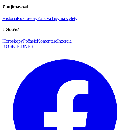
Zaujímavosti
História
Rozhovory
Zábava
Tipy na výlety
Užitočné
Horoskopy
Počasie
Komentáre
Inzercia
KOŠICE
:
DNES