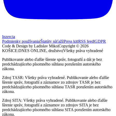
Inzercia
Podmienky používania
|
Štatúty súťaží
|
Press kit
|
RSS feed
|
GDPR
Code & Design by Ladislav Miko
|
Copyright © 2026
KOŠICE:DNES
ONLINE, družstvo
|
Všetky práva vyhradené
Publikovanie alebo ďalšie šírenie správ, fotografií a dát je bez
predchádzajúceho písomného súhlasu porušením autorského
zákona.
Zdroj TASR: Všetky práva vyhradené. Publikovanie alebo ďalšie
šírenie správ, fotografií a záznamov zo zdrojov TASR je bez
predchádzajúceho písomného súhlasu TASR porušením autorského
zákona.
Zdroj SITA: Všetky práva vyhradené. Publikovanie alebo ďalšie
šírenie správ, fotografií a záznamov zo zdrojov SITA je bez
predchádzajúceho písomného súhlasu SITA porušením autorského
zákona.