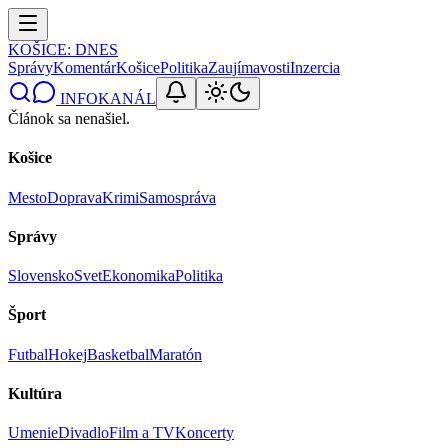
KOŠICE
: DNES
Správy
Komentár
Košice
Politika
Zaujímavosti
Inzercia
INFOKANÁL
Článok sa nenašiel.
Košice
Mesto
Doprava
Krimi
Samospráva
Správy
Slovensko
Svet
Ekonomika
Politika
Šport
Futbal
Hokej
Basketbal
Maratón
Kultúra
Umenie
Divadlo
Film a TV
Koncerty