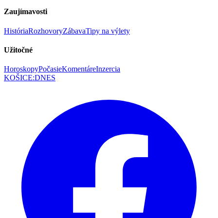
Zaujímavosti
História
Rozhovory
Zábava
Tipy na výlety
Užitočné
Horoskopy
Počasie
Komentáre
Inzercia
KOŠICE
:
DNES