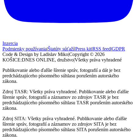
Inzercia
Podmienky používania
|
Štatúty súťaží
|
Press kit
|
RSS feed
|
GDPR
Code & Design by Ladislav Miko
|
Copyright © 2026
KOŠICE:DNES
ONLINE, družstvo
|
Všetky práva vyhradené
Publikovanie alebo ďalšie šírenie správ, fotografií a dát je bez
predchádzajúceho písomného súhlasu porušením autorského
zákona.
Zdroj TASR: Všetky práva vyhradené. Publikovanie alebo ďalšie
šírenie správ, fotografií a záznamov zo zdrojov TASR je bez
predchádzajúceho písomného súhlasu TASR porušením autorského
zákona.
Zdroj SITA: Všetky práva vyhradené. Publikovanie alebo ďalšie
šírenie správ, fotografií a záznamov zo zdrojov SITA je bez
predchádzajúceho písomného súhlasu SITA porušením autorského
zákona.