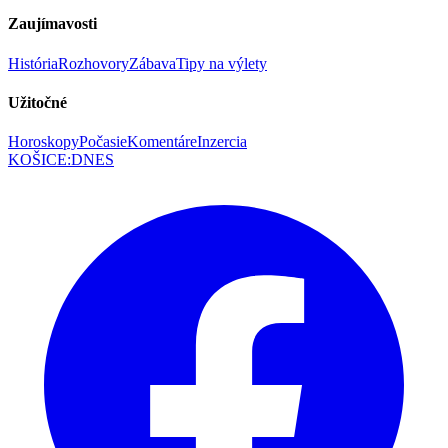
Zaujímavosti
História
Rozhovory
Zábava
Tipy na výlety
Užitočné
Horoskopy
Počasie
Komentáre
Inzercia
KOŠICE
:
DNES