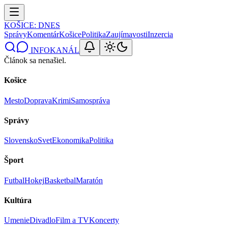
KOŠICE
: DNES
Správy
Komentár
Košice
Politika
Zaujímavosti
Inzercia
INFOKANÁL
Článok sa nenašiel.
Košice
Mesto
Doprava
Krimi
Samospráva
Správy
Slovensko
Svet
Ekonomika
Politika
Šport
Futbal
Hokej
Basketbal
Maratón
Kultúra
Umenie
Divadlo
Film a TV
Koncerty