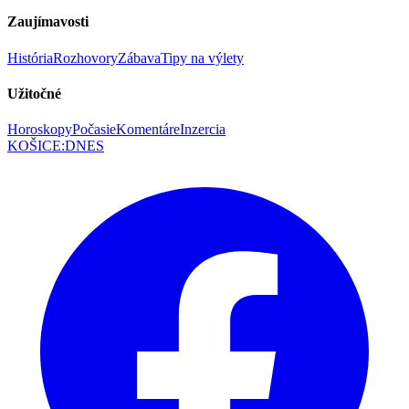
Zaujímavosti
História
Rozhovory
Zábava
Tipy na výlety
Užitočné
Horoskopy
Počasie
Komentáre
Inzercia
KOŠICE
:
DNES