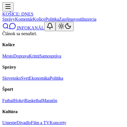
KOŠICE
: DNES
Správy
Komentár
Košice
Politika
Zaujímavosti
Inzercia
INFOKANÁL
Článok sa nenašiel.
Košice
Mesto
Doprava
Krimi
Samospráva
Správy
Slovensko
Svet
Ekonomika
Politika
Šport
Futbal
Hokej
Basketbal
Maratón
Kultúra
Umenie
Divadlo
Film a TV
Koncerty