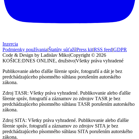
Inzercia
Podmienky používania
|
Štatúty súťaží
|
Press kit
|
RSS feed
|
GDPR
Code & Design by Ladislav Miko
|
Copyright © 2026
KOŠICE:DNES
ONLINE, družstvo
|
Všetky práva vyhradené
Publikovanie alebo ďalšie šírenie správ, fotografií a dát je bez
predchádzajúceho písomného súhlasu porušením autorského
zákona.
Zdroj TASR: Všetky práva vyhradené. Publikovanie alebo ďalšie
šírenie správ, fotografií a záznamov zo zdrojov TASR je bez
predchádzajúceho písomného súhlasu TASR porušením autorského
zákona.
Zdroj SITA: Všetky práva vyhradené. Publikovanie alebo ďalšie
šírenie správ, fotografií a záznamov zo zdrojov SITA je bez
predchádzajúceho písomného súhlasu SITA porušením autorského
zákona.