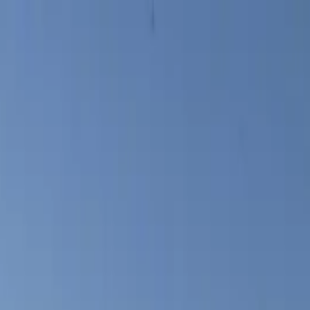
ký prehľad cien blízko hraníc
oručenú zásielku, pričom pošta ich má pou