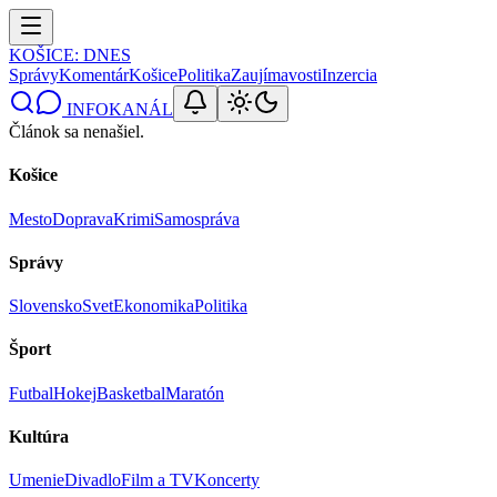
KOŠICE
: DNES
Správy
Komentár
Košice
Politika
Zaujímavosti
Inzercia
INFOKANÁL
Článok sa nenašiel.
Košice
Mesto
Doprava
Krimi
Samospráva
Správy
Slovensko
Svet
Ekonomika
Politika
Šport
Futbal
Hokej
Basketbal
Maratón
Kultúra
Umenie
Divadlo
Film a TV
Koncerty