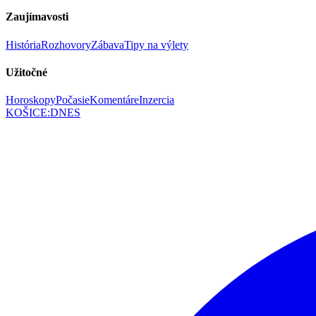
Zaujímavosti
História
Rozhovory
Zábava
Tipy na výlety
Užitočné
Horoskopy
Počasie
Komentáre
Inzercia
KOŠICE
:
DNES