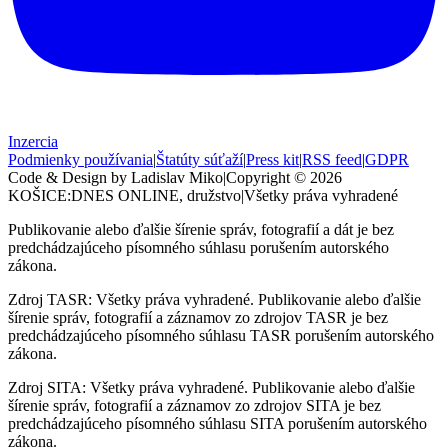
Inzercia
Podmienky používania
|
Štatúty súťaží
|
Press kit
|
RSS feed
|
GDPR
Code & Design by Ladislav Miko
|
Copyright © 2026
KOŠICE:DNES
ONLINE, družstvo
|
Všetky práva vyhradené
Publikovanie alebo ďalšie šírenie správ, fotografií a dát je bez
predchádzajúceho písomného súhlasu porušením autorského
zákona.
Zdroj TASR: Všetky práva vyhradené. Publikovanie alebo ďalšie
šírenie správ, fotografií a záznamov zo zdrojov TASR je bez
predchádzajúceho písomného súhlasu TASR porušením autorského
zákona.
Zdroj SITA: Všetky práva vyhradené. Publikovanie alebo ďalšie
šírenie správ, fotografií a záznamov zo zdrojov SITA je bez
predchádzajúceho písomného súhlasu SITA porušením autorského
zákona.