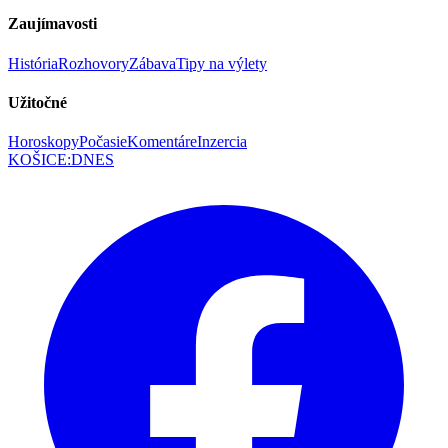
Zaujímavosti
História
Rozhovory
Zábava
Tipy na výlety
Užitočné
Horoskopy
Počasie
Komentáre
Inzercia
KOŠICE
:
DNES