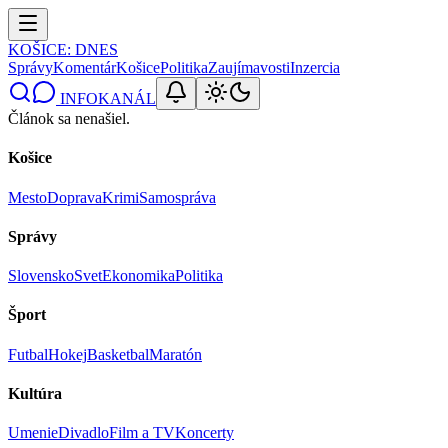
KOŠICE
: DNES
Správy
Komentár
Košice
Politika
Zaujímavosti
Inzercia
INFOKANÁL
Článok sa nenašiel.
Košice
Mesto
Doprava
Krimi
Samospráva
Správy
Slovensko
Svet
Ekonomika
Politika
Šport
Futbal
Hokej
Basketbal
Maratón
Kultúra
Umenie
Divadlo
Film a TV
Koncerty