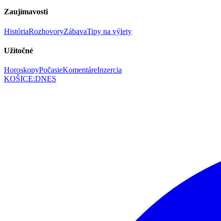
Zaujímavosti
História
Rozhovory
Zábava
Tipy na výlety
Užitočné
Horoskopy
Počasie
Komentáre
Inzercia
KOŠICE
:
DNES