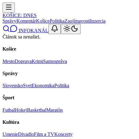
KOŠICE
: DNES
Správy
Komentár
Košice
Politika
Zaujímavosti
Inzercia
INFOKANÁL
Článok sa nenašiel.
Košice
Mesto
Doprava
Krimi
Samospráva
Správy
Slovensko
Svet
Ekonomika
Politika
Šport
Futbal
Hokej
Basketbal
Maratón
Kultúra
Umenie
Divadlo
Film a TV
Koncerty