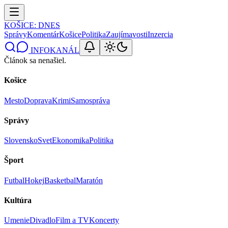
KOŠICE
: DNES
Správy
Komentár
Košice
Politika
Zaujímavosti
Inzercia
INFOKANÁL
Článok sa nenašiel.
Košice
Mesto
Doprava
Krimi
Samospráva
Správy
Slovensko
Svet
Ekonomika
Politika
Šport
Futbal
Hokej
Basketbal
Maratón
Kultúra
Umenie
Divadlo
Film a TV
Koncerty