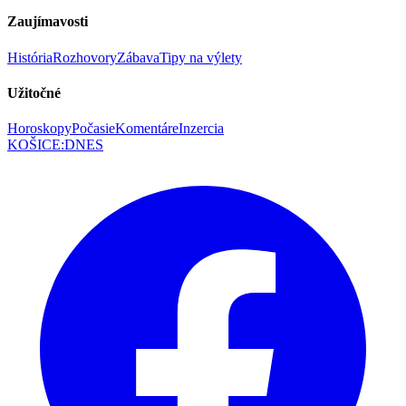
Zaujímavosti
História
Rozhovory
Zábava
Tipy na výlety
Užitočné
Horoskopy
Počasie
Komentáre
Inzercia
KOŠICE
:
DNES