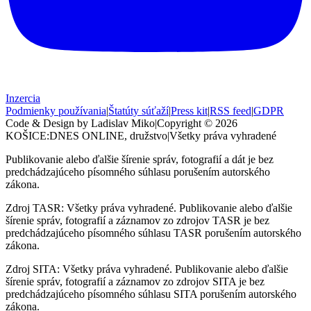
Inzercia
Podmienky používania
|
Štatúty súťaží
|
Press kit
|
RSS feed
|
GDPR
Code & Design by Ladislav Miko
|
Copyright © 2026
KOŠICE:DNES
ONLINE, družstvo
|
Všetky práva vyhradené
Publikovanie alebo ďalšie šírenie správ, fotografií a dát je bez
predchádzajúceho písomného súhlasu porušením autorského
zákona.
Zdroj TASR: Všetky práva vyhradené. Publikovanie alebo ďalšie
šírenie správ, fotografií a záznamov zo zdrojov TASR je bez
predchádzajúceho písomného súhlasu TASR porušením autorského
zákona.
Zdroj SITA: Všetky práva vyhradené. Publikovanie alebo ďalšie
šírenie správ, fotografií a záznamov zo zdrojov SITA je bez
predchádzajúceho písomného súhlasu SITA porušením autorského
zákona.