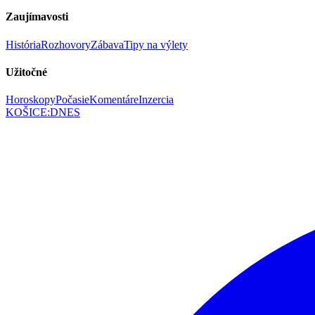
Zaujímavosti
História
Rozhovory
Zábava
Tipy na výlety
Užitočné
Horoskopy
Počasie
Komentáre
Inzercia
KOŠICE
:
DNES