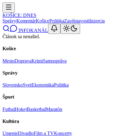
KOŠICE
: DNES
Správy
Komentár
Košice
Politika
Zaujímavosti
Inzercia
INFOKANÁL
Článok sa nenašiel.
Košice
Mesto
Doprava
Krimi
Samospráva
Správy
Slovensko
Svet
Ekonomika
Politika
Šport
Futbal
Hokej
Basketbal
Maratón
Kultúra
Umenie
Divadlo
Film a TV
Koncerty