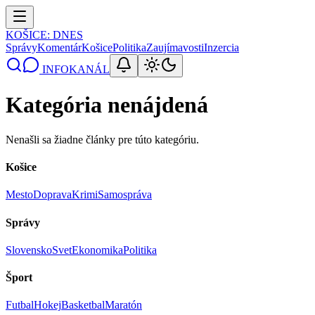
KOŠICE
: DNES
Správy
Komentár
Košice
Politika
Zaujímavosti
Inzercia
INFOKANÁL
Kategória nenájdená
Nenašli sa žiadne články pre túto kategóriu.
Košice
Mesto
Doprava
Krimi
Samospráva
Správy
Slovensko
Svet
Ekonomika
Politika
Šport
Futbal
Hokej
Basketbal
Maratón