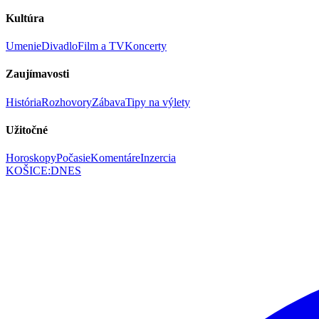
Kultúra
Umenie
Divadlo
Film a TV
Koncerty
Zaujímavosti
História
Rozhovory
Zábava
Tipy na výlety
Užitočné
Horoskopy
Počasie
Komentáre
Inzercia
KOŠICE
:
DNES