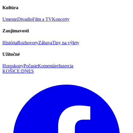
Kultúra
Umenie
Divadlo
Film a TV
Koncerty
Zaujímavosti
História
Rozhovory
Zábava
Tipy na výlety
Užitočné
Horoskopy
Počasie
Komentáre
Inzercia
KOŠICE
:
DNES