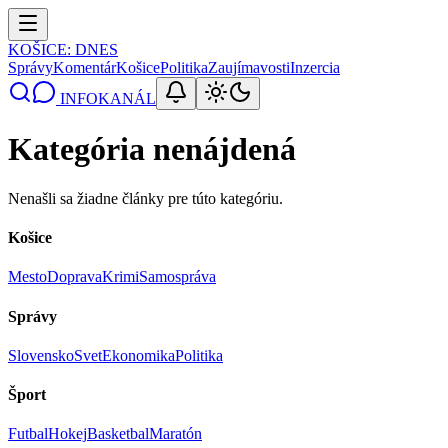
KOŠICE
: DNES
Správy
Komentár
Košice
Politika
Zaujímavosti
Inzercia
INFOKANÁL
Kategória nenájdená
Nenašli sa žiadne články pre túto kategóriu.
Košice
Mesto
Doprava
Krimi
Samospráva
Správy
Slovensko
Svet
Ekonomika
Politika
Šport
Futbal
Hokej
Basketbal
Maratón