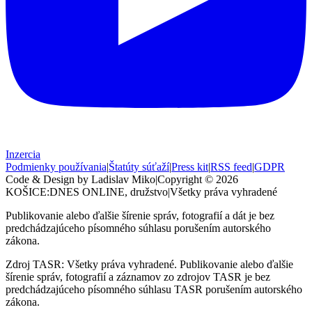
Inzercia
Podmienky používania
|
Štatúty súťaží
|
Press kit
|
RSS feed
|
GDPR
Code & Design by Ladislav Miko
|
Copyright © 2026
KOŠICE:DNES
ONLINE, družstvo
|
Všetky práva vyhradené
Publikovanie alebo ďalšie šírenie správ, fotografií a dát je bez
predchádzajúceho písomného súhlasu porušením autorského
zákona.
Zdroj TASR: Všetky práva vyhradené. Publikovanie alebo ďalšie
šírenie správ, fotografií a záznamov zo zdrojov TASR je bez
predchádzajúceho písomného súhlasu TASR porušením autorského
zákona.