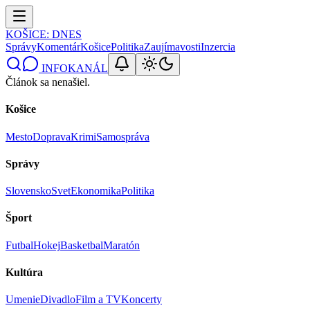
KOŠICE
: DNES
Správy
Komentár
Košice
Politika
Zaujímavosti
Inzercia
INFOKANÁL
Článok sa nenašiel.
Košice
Mesto
Doprava
Krimi
Samospráva
Správy
Slovensko
Svet
Ekonomika
Politika
Šport
Futbal
Hokej
Basketbal
Maratón
Kultúra
Umenie
Divadlo
Film a TV
Koncerty