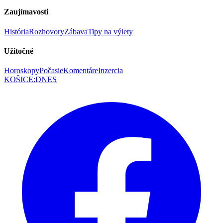
Zaujímavosti
História
Rozhovory
Zábava
Tipy na výlety
Užitočné
Horoskopy
Počasie
Komentáre
Inzercia
KOŠICE
:
DNES