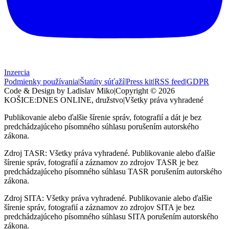
Inzercia
Podmienky používania
|
Štatúty súťaží
|
Press kit
|
RSS feed
|
GDPR
Code & Design by Ladislav Miko
|
Copyright © 2026
KOŠICE:DNES
ONLINE, družstvo
|
Všetky práva vyhradené
Publikovanie alebo ďalšie šírenie správ, fotografií a dát je bez
predchádzajúceho písomného súhlasu porušením autorského
zákona.
Zdroj TASR: Všetky práva vyhradené. Publikovanie alebo ďalšie
šírenie správ, fotografií a záznamov zo zdrojov TASR je bez
predchádzajúceho písomného súhlasu TASR porušením autorského
zákona.
Zdroj SITA: Všetky práva vyhradené. Publikovanie alebo ďalšie
šírenie správ, fotografií a záznamov zo zdrojov SITA je bez
predchádzajúceho písomného súhlasu SITA porušením autorského
zákona.