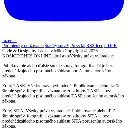
Inzercia
Podmienky používania
|
Štatúty súťaží
|
Press kit
|
RSS feed
|
GDPR
Code & Design by Ladislav Miko
|
Copyright © 2026
KOŠICE:DNES
ONLINE, družstvo
|
Všetky práva vyhradené
Publikovanie alebo ďalšie šírenie správ, fotografií a dát je bez
predchádzajúceho písomného súhlasu porušením autorského
zákona.
Zdroj TASR: Všetky práva vyhradené. Publikovanie alebo ďalšie
šírenie správ, fotografií a záznamov zo zdrojov TASR je bez
predchádzajúceho písomného súhlasu TASR porušením autorského
zákona.
Zdroj SITA: Všetky práva vyhradené. Publikovanie alebo ďalšie
šírenie správ, fotografií a záznamov zo zdrojov SITA je bez
predchádzajúceho písomného súhlasu SITA porušením autorského
zákona.