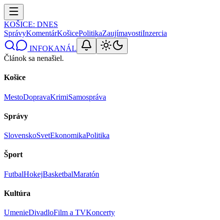
KOŠICE
: DNES
Správy
Komentár
Košice
Politika
Zaujímavosti
Inzercia
INFOKANÁL
Článok sa nenašiel.
Košice
Mesto
Doprava
Krimi
Samospráva
Správy
Slovensko
Svet
Ekonomika
Politika
Šport
Futbal
Hokej
Basketbal
Maratón
Kultúra
Umenie
Divadlo
Film a TV
Koncerty