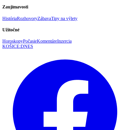
Zaujímavosti
História
Rozhovory
Zábava
Tipy na výlety
Užitočné
Horoskopy
Počasie
Komentáre
Inzercia
KOŠICE
:
DNES