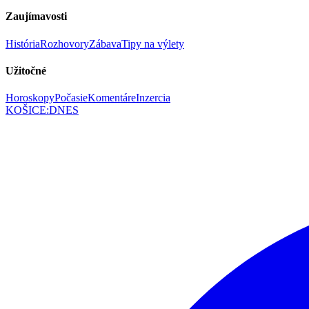
Zaujímavosti
História
Rozhovory
Zábava
Tipy na výlety
Užitočné
Horoskopy
Počasie
Komentáre
Inzercia
KOŠICE
:
DNES