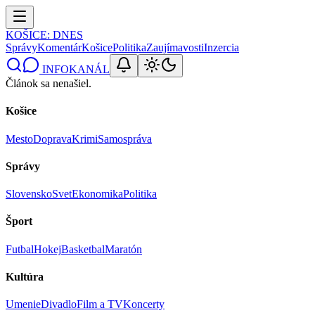
KOŠICE
: DNES
Správy
Komentár
Košice
Politika
Zaujímavosti
Inzercia
INFOKANÁL
Článok sa nenašiel.
Košice
Mesto
Doprava
Krimi
Samospráva
Správy
Slovensko
Svet
Ekonomika
Politika
Šport
Futbal
Hokej
Basketbal
Maratón
Kultúra
Umenie
Divadlo
Film a TV
Koncerty