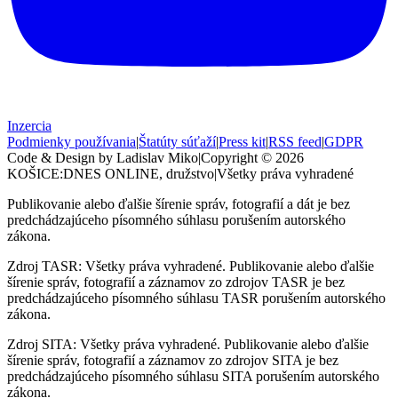
Inzercia
Podmienky používania
|
Štatúty súťaží
|
Press kit
|
RSS feed
|
GDPR
Code & Design by Ladislav Miko
|
Copyright © 2026
KOŠICE:DNES
ONLINE, družstvo
|
Všetky práva vyhradené
Publikovanie alebo ďalšie šírenie správ, fotografií a dát je bez
predchádzajúceho písomného súhlasu porušením autorského
zákona.
Zdroj TASR: Všetky práva vyhradené. Publikovanie alebo ďalšie
šírenie správ, fotografií a záznamov zo zdrojov TASR je bez
predchádzajúceho písomného súhlasu TASR porušením autorského
zákona.
Zdroj SITA: Všetky práva vyhradené. Publikovanie alebo ďalšie
šírenie správ, fotografií a záznamov zo zdrojov SITA je bez
predchádzajúceho písomného súhlasu SITA porušením autorského
zákona.