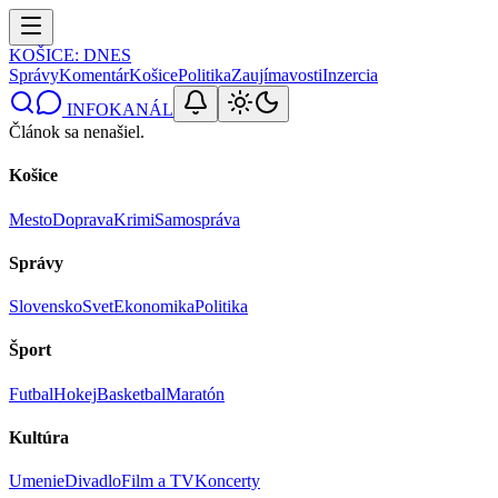
KOŠICE
: DNES
Správy
Komentár
Košice
Politika
Zaujímavosti
Inzercia
INFOKANÁL
Článok sa nenašiel.
Košice
Mesto
Doprava
Krimi
Samospráva
Správy
Slovensko
Svet
Ekonomika
Politika
Šport
Futbal
Hokej
Basketbal
Maratón
Kultúra
Umenie
Divadlo
Film a TV
Koncerty