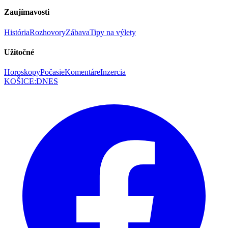
Zaujímavosti
História
Rozhovory
Zábava
Tipy na výlety
Užitočné
Horoskopy
Počasie
Komentáre
Inzercia
KOŠICE
:
DNES