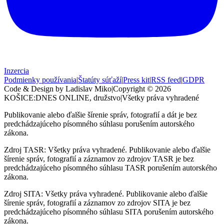
Inzercia
Podmienky používania
|
Štatúty súťaží
|
Press kit
|
RSS feed
|
GDPR
Code & Design by Ladislav Miko
|
Copyright © 2026
KOŠICE:DNES
ONLINE, družstvo
|
Všetky práva vyhradené
Publikovanie alebo ďalšie šírenie správ, fotografií a dát je bez
predchádzajúceho písomného súhlasu porušením autorského
zákona.
Zdroj TASR: Všetky práva vyhradené. Publikovanie alebo ďalšie
šírenie správ, fotografií a záznamov zo zdrojov TASR je bez
predchádzajúceho písomného súhlasu TASR porušením autorského
zákona.
Zdroj SITA: Všetky práva vyhradené. Publikovanie alebo ďalšie
šírenie správ, fotografií a záznamov zo zdrojov SITA je bez
predchádzajúceho písomného súhlasu SITA porušením autorského
zákona.