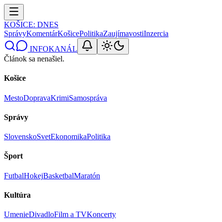
KOŠICE
: DNES
Správy
Komentár
Košice
Politika
Zaujímavosti
Inzercia
INFOKANÁL
Článok sa nenašiel.
Košice
Mesto
Doprava
Krimi
Samospráva
Správy
Slovensko
Svet
Ekonomika
Politika
Šport
Futbal
Hokej
Basketbal
Maratón
Kultúra
Umenie
Divadlo
Film a TV
Koncerty