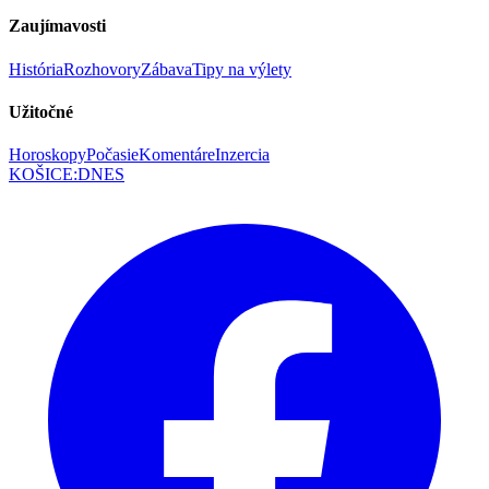
Zaujímavosti
História
Rozhovory
Zábava
Tipy na výlety
Užitočné
Horoskopy
Počasie
Komentáre
Inzercia
KOŠICE
:
DNES