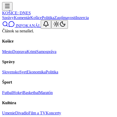
KOŠICE
: DNES
Správy
Komentár
Košice
Politika
Zaujímavosti
Inzercia
INFOKANÁL
Článok sa nenašiel.
Košice
Mesto
Doprava
Krimi
Samospráva
Správy
Slovensko
Svet
Ekonomika
Politika
Šport
Futbal
Hokej
Basketbal
Maratón
Kultúra
Umenie
Divadlo
Film a TV
Koncerty