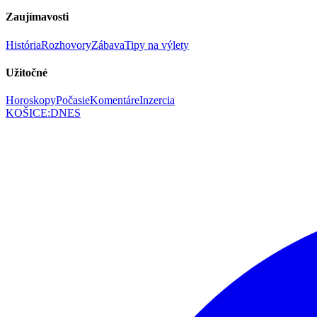
Zaujímavosti
História
Rozhovory
Zábava
Tipy na výlety
Užitočné
Horoskopy
Počasie
Komentáre
Inzercia
KOŠICE
:
DNES