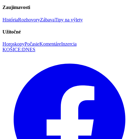
Zaujímavosti
História
Rozhovory
Zábava
Tipy na výlety
Užitočné
Horoskopy
Počasie
Komentáre
Inzercia
KOŠICE
:
DNES