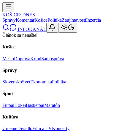
KOŠICE
: DNES
Správy
Komentár
Košice
Politika
Zaujímavosti
Inzercia
INFOKANÁL
Článok sa nenašiel.
Košice
Mesto
Doprava
Krimi
Samospráva
Správy
Slovensko
Svet
Ekonomika
Politika
Šport
Futbal
Hokej
Basketbal
Maratón
Kultúra
Umenie
Divadlo
Film a TV
Koncerty