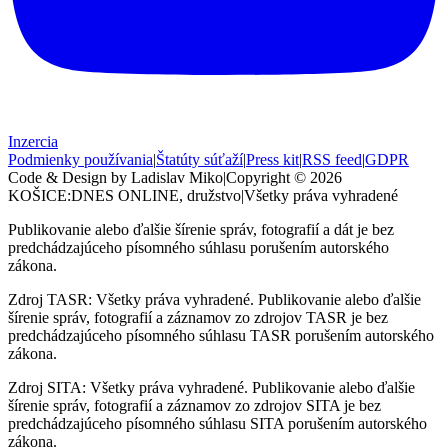
Inzercia
Podmienky používania
|
Štatúty súťaží
|
Press kit
|
RSS feed
|
GDPR
Code & Design by Ladislav Miko
|
Copyright © 2026
KOŠICE:DNES
ONLINE, družstvo
|
Všetky práva vyhradené
Publikovanie alebo ďalšie šírenie správ, fotografií a dát je bez
predchádzajúceho písomného súhlasu porušením autorského
zákona.
Zdroj TASR: Všetky práva vyhradené. Publikovanie alebo ďalšie
šírenie správ, fotografií a záznamov zo zdrojov TASR je bez
predchádzajúceho písomného súhlasu TASR porušením autorského
zákona.
Zdroj SITA: Všetky práva vyhradené. Publikovanie alebo ďalšie
šírenie správ, fotografií a záznamov zo zdrojov SITA je bez
predchádzajúceho písomného súhlasu SITA porušením autorského
zákona.